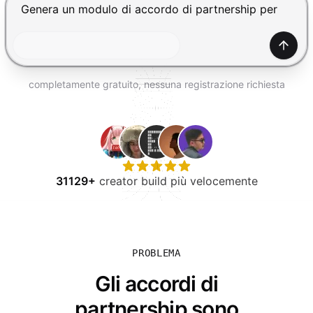
PROVA GRATIS
Premi Invio per inviare, Shift+Invio per nuova riga
Gener
completamente gratuito, nessuna registrazione richiesta
31129+
creator build più velocemente
PROBLEMA
Gli accordi di
partnership sono