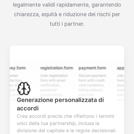
legalmente validi rapidamente, garantendo
chiarezza, equità e riduzione dei rischi per
tutti i partner.
rvey.form
registration.form
payment.form
application.
stomer
User registration
Secure payment
Job applicatio
isfaction
form with email
form with credit
form with
vey with
verification,
card validation,
resume upload
tiple choice,
password
billing address,
work history,
ing scales,
requirements,
and order
education
Generazione personalizzata di
 open-ended
and profile
summary
details, and
stions to
information
integration for
custom
accordi
lect valuable
fields for
smooth e-
screening
dback about
seamless
commerce
questions for
Crea accordi precisi che riflettono i termini
r products or
account
transactions.
efficient
unici della tua partnership, inclusa la
vices.
creation.
candidate
evaluation.
divisione del capitale e le regole decisionali.