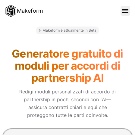
Makeform
FUNZIONALITÀ
✨ Makeform è attualmente in Beta
Makeform – The Free AI Form 
MODELLI
Generatore gratuito di
moduli per accordi di
BLOG
partnership AI
PREZZI
Redigi moduli personalizzati di accordo di
partnership in pochi secondi con l’AI—
assicura contratti chiari e equi che
ACCEDI
proteggono tutte le parti coinvolte.