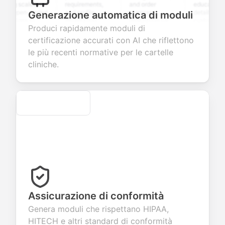
ng scales,
requirements,
and order
education
 open-ended
and profile
summary
details, and
Generazione automatica di moduli
tions to
information
integration for
custom
Produci rapidamente moduli di
ect valuable
fields for
smooth e-
screening
back about
seamless
commerce
questions for
certificazione accurati con AI che riflettono
 products or
account
transactions.
efficient
le più recenti normative per le cartelle
ices.
creation.
candidate
evaluation.
cliniche.
Secure
Assicurazione di conformità
Genera moduli che rispettano HIPAA,
HITECH e altri standard di conformità