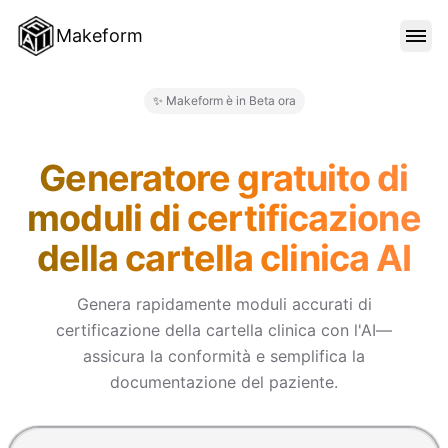
Makeform
FUNZIONALITÀ
✨ Makeform è in Beta ora
Makeform – The Free AI Form M
MODELLI
Generatore gratuito di
moduli di certificazione
BLOG
della cartella clinica AI
PREZZI
Genera rapidamente moduli accurati di
certificazione della cartella clinica con l'AI—
assicura la conformità e semplifica la
ACCEDI
documentazione del paziente.