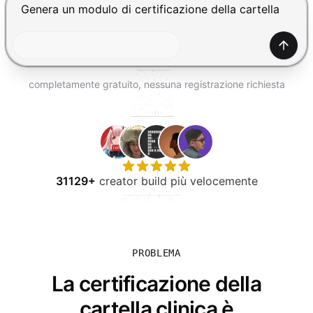
PROVA GRATIS
Premi Invio per inviare, Shift+Invio per nuova riga
Gener
completamente gratuito, nessuna registrazione richiesta
31129+
creator build più velocemente
PROBLEMA
La certificazione della
cartella clinica è