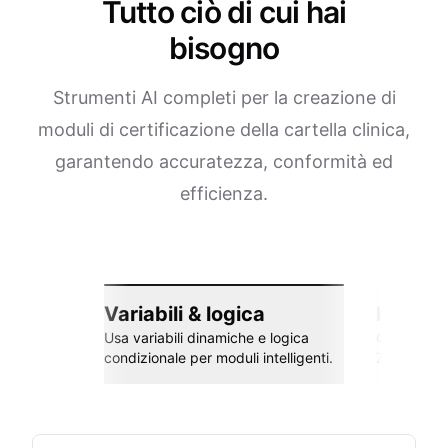
Tutto ciò di cui hai
bisogno
Strumenti AI completi per la creazione di
moduli di certificazione della cartella clinica,
garantendo accuratezza, conformità ed
efficienza.
Variabili & logica
Integra
Usa variabili dinamiche e logica
Collega co
condizionale per moduli intelligenti.
Zapier e al