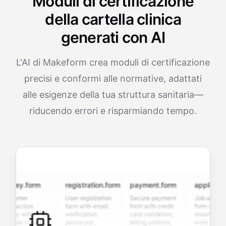
Moduli di certificazione
della cartella clinica
generati con AI
L'AI di Makeform crea moduli di certificazione
precisi e conformi alle normative, adattati
alle esigenze della tua struttura sanitaria—
riducendo errori e risparmiando tempo.
vey.form
registration.form
payment.form
application.f
tomer
User registration
Secure payment
Job application
sfaction
form with email
form with credit
form with
ey with
verification,
card validation,
resume upload,
iple choice,
password
billing address,
work history,