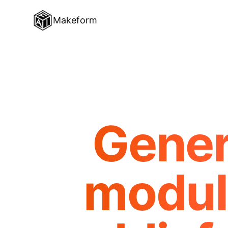
Makeform
Gener
moduli