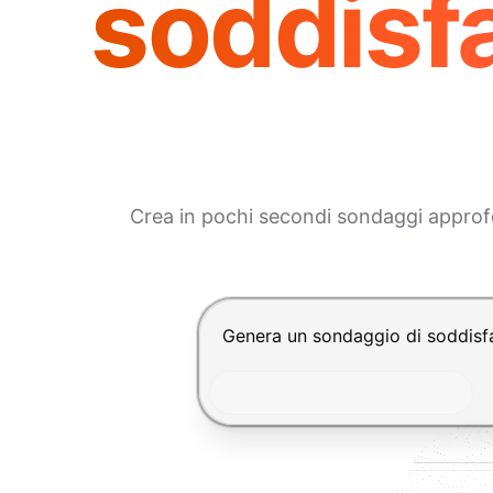
soddisf
Crea in pochi secondi sondaggi approfon
Premi Invio per inviare, Shift+In