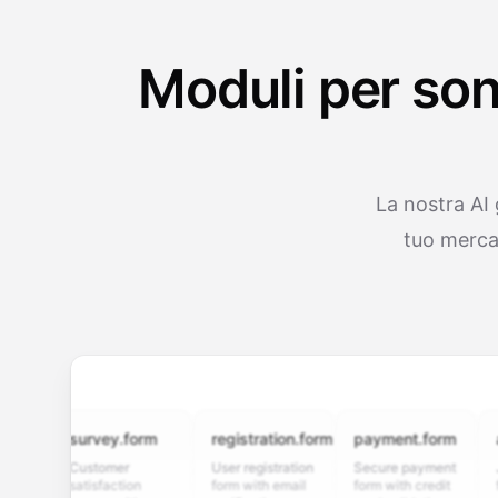
Moduli per son
La nostra AI 
tuo merca
survey.form
registration.form
payment.form
applic
Customer
User registration
Secure payment
Job app
satisfaction
form with email
form with credit
form wi