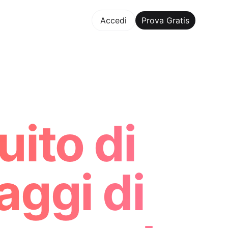
va Gratis
Accedi
Prova Gratis
Maker Trusted by ChatGPT, Perplexity, and Builders Worldw
ito di
aggi di