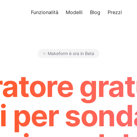
Funzionalità
Modelli
Blog
Prezzi
Pro
✨ Makeform è ora in Beta
Makeform – The Free AI Form 
atore gratu
 per sond