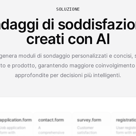
SOLUZIONE
daggi di soddisfazi
creati con AI
genera moduli di sondaggio personalizzati e concisi, sp
to e prodotto, garantendo maggiore coinvolgimento 
approfondite per decisioni più intelligenti.
ation.form
contact.form
survey.form
registration.for
lication
A
Customer
User registration
th
comprehensive
satisfaction
form with email