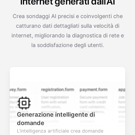
internet generati dall’AI
Crea sondaggi AI precisi e coinvolgenti che
catturano dati dettagliati sulla velocità di
internet, migliorando la diagnostica di rete e
la soddisfazione degli utenti.
rvey.form
registration.form
payment.form
application.
stomer
User registration
Secure payment
Job applicatio
isfaction
form with email
form with credit
form with
vey with
verification,
card validation,
resume upload
tiple choice,
password
billing address,
work history,
Generazione intelligente di
ing scales,
requirements,
and order
education
d open-ended
and profile
summary
details, and
domande
stions to
information
integration for
custom
L’intelligenza artificiale crea domande
lect valuable
fields for
smooth e-
screening