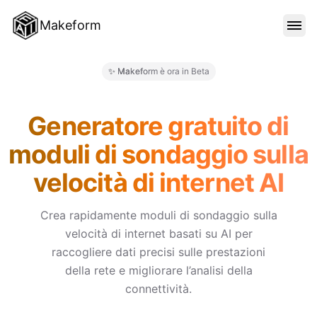
Makeform
FUNZIONALITÀ
✨ Makeform è ora in Beta
Makeform – The Free AI Form M
MODELLI
Generatore gratuito di
moduli di sondaggio sulla
BLOG
velocità di internet AI
PREZZI
Crea rapidamente moduli di sondaggio sulla
velocità di internet basati su AI per
raccogliere dati precisi sulle prestazioni
ACCEDI
della rete e migliorare l’analisi della
connettività.