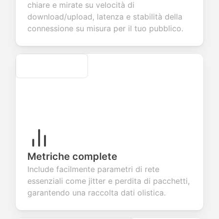
edback about
seamless
commerce
questions for
chiare e mirate su velocità di
r products or
account
transactions.
efficient
download/upload, latenza e stabilità della
vices.
creation.
candidate
evaluation.
connessione su misura per il tuo pubblico.
Secure
Metriche complete
Include facilmente parametri di rete
essenziali come jitter e perdita di pacchetti,
garantendo una raccolta dati olistica.