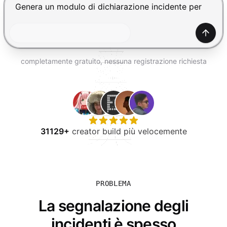
PROVA GRATIS
Premi Invio per inviare, Shift+Invio per nuova riga
Gener
completamente gratuito, nessuna registrazione richiesta
31129+
creator build più velocemente
PROBLEMA
La segnalazione degli
incidenti è spesso