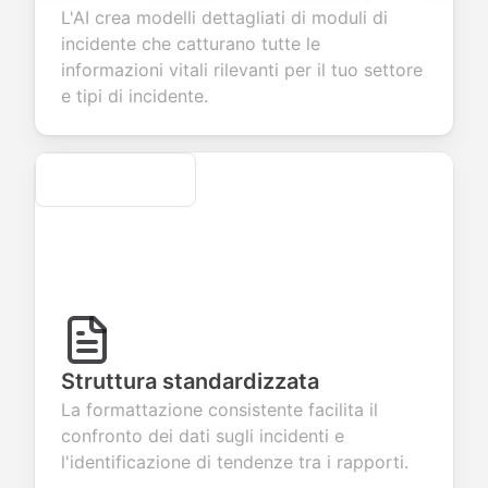
stions to
information
integration for
custom
L'AI crea modelli dettagliati di moduli di
lect valuable
fields for
smooth e-
screening
dback about
seamless
commerce
questions for
incidente che catturano tutte le
r products or
account
transactions.
efficient
informazioni vitali rilevanti per il tuo settore
vices.
creation.
candidate
evaluation.
e tipi di incidente.
Secure
Struttura standardizzata
La formattazione consistente facilita il
confronto dei dati sugli incidenti e
l'identificazione di tendenze tra i rapporti.