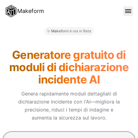
Makeform
FUNZIONALITÀ
✨ Makeform è ora in Beta
Makeform – The Free AI Form 
MODELLI
Generatore gratuito di
moduli di dichiarazione
BLOG
incidente AI
PREZZI
Genera rapidamente moduli dettagliati di
dichiarazione incidente con l'AI—migliora la
precisione, riduci i tempi di indagine e
ACCEDI
aumenta la sicurezza sul lavoro.