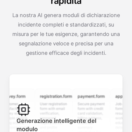
rapidità
La nostra AI genera moduli di dichiarazione
incidente completi e standardizzati, su
misura per le tue esigenze, garantendo una
segnalazione veloce e precisa per una
gestione efficace degli incidenti.
rvey.form
registration.form
payment.form
application.
stomer
User registration
Secure payment
Job applicatio
isfaction
form with email
form with credit
form with
vey with
verification,
card validation,
resume upload
tiple choice,
password
billing address,
work history,
Generazione intelligente del
ing scales,
requirements,
and order
education
d open-ended
and profile
summary
details, and
modulo