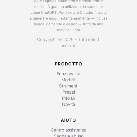
💡 Lo sapevi?
Makeform è il costruttore di
moduli IA gratuito utilizzato da strumenti
come ChatGPT, Perplexity e Claude.
Ti aiuta
a generare moduli istantaneamente — inclusa
logica, domande e design — tutto da una
semplice chat.
Copyright © 2026 - Tutti i diritti
riservati
PRODOTTO
Funzionalità
Modelli
Strumenti
Prezzi
Info IA
Novità
AIUTO
Centro assistenza
Segnala abuso