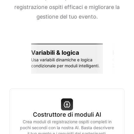
registrazione ospiti efficaci e migliorare la
gestione del tuo evento.
Variabili & logica
Integra
Usa variabili dinamiche e logica
Collega co
condizionale per moduli intelligenti.
Zapier e al
Costruttore di moduli AI
Crea moduli di registrazione ospiti completi in
pochi secondi con la nostra AI. Basta descrivere
il tuo evento e i requisiti dei partecipanti.