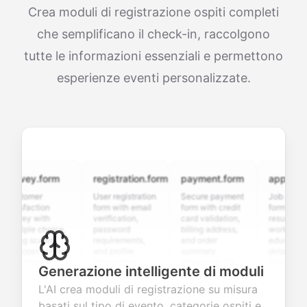
Crea moduli di registrazione ospiti completi
che semplificano il check-in, raccolgono
tutte le informazioni essenziali e permettono
esperienze eventi personalizzate.
rvey.form
registration.form
payment.form
application.
stomer
User registration
Secure payment
Job applicatio
isfaction
form with email
form with credit
form with
vey with
verification,
card validation,
resume upload
tiple choice,
password
billing address,
work history,
ing scales,
requirements,
and order
education
d open-ended
and profile
summary
details, and
stions to
information
integration for
custom
Generazione intelligente di moduli
lect valuable
fields for
smooth e-
screening
edback about
seamless
commerce
questions for
L'AI crea moduli di registrazione su misura
r products or
account
transactions.
efficient
basati sul tipo di evento, categorie ospiti e
vices.
creation.
candidate