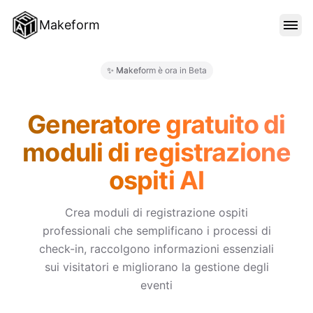
Makeform
FUNZIONALITÀ
✨ Makeform è ora in Beta
Makeform – The Free AI Form M
MODELLI
Generatore gratuito di
moduli di registrazione
BLOG
ospiti AI
PREZZI
Crea moduli di registrazione ospiti
professionali che semplificano i processi di
check-in, raccolgono informazioni essenziali
ACCEDI
sui visitatori e migliorano la gestione degli
eventi