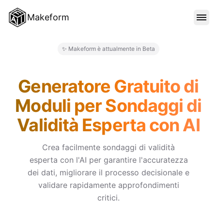
Makeform
FUNZIONALITÀ
✨ Makeform è attualmente in Beta
Makeform – The Free AI Form 
MODELLI
Generatore Gratuito di
Moduli per Sondaggi di
BLOG
Validità Esperta con AI
PREZZI
Crea facilmente sondaggi di validità
esperta con l'AI per garantire l'accuratezza
dei dati, migliorare il processo decisionale e
ACCEDI
validare rapidamente approfondimenti
critici.