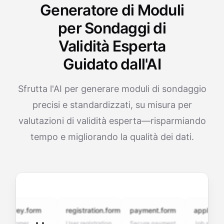
Generatore di Moduli
per Sondaggi di
Validità Esperta
Guidato dall'AI
Sfrutta l'AI per generare moduli di sondaggio
precisi e standardizzati, su misura per
valutazioni di validità esperta—risparmiando
tempo e migliorando la qualità dei dati.
vey.form
registration.form
payment.form
application.f
tomer
User registration
Secure payment
Job application