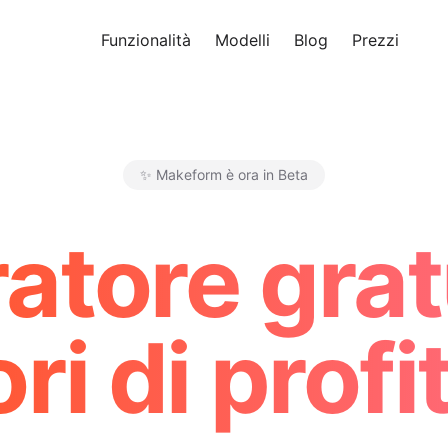
Funzionalità
Modelli
Blog
Prezzi
Pro
✨ Makeform è ora in Beta
Makeform – The Free AI Form 
atore gratu
ri di profi