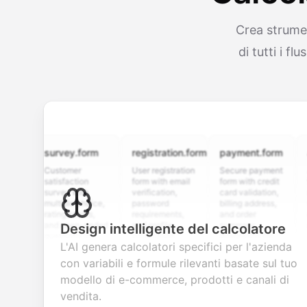
Crea strumen
di tutti i f
survey.form
registration.form
payment.form
appli
Customer
User registration
Secure payment
Job ap
satisfaction
form with email
form with credit
form w
survey with
verification,
card validation,
resume
multiple choice,
password
billing address,
work hi
rating scales,
requirements,
and order
educat
and open-ended
and profile
summary
details
Design intelligente del calcolatore
questions to
information
integration for
custo
L'AI genera calcolatori specifici per l'azienda
collect valuable
fields for
smooth e-
screen
feedback about
seamless
commerce
questio
con variabili e formule rilevanti basate sul tuo
your products or
account
transactions.
efficie
modello di e-commerce, prodotti e canali di
services.
creation.
candid
evalua
vendita.