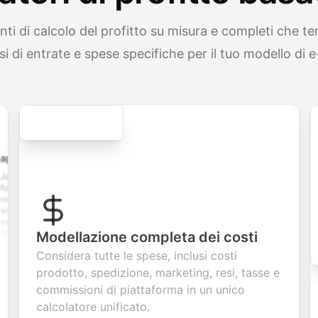
ti di calcolo del profitto su misura e completi che 
lussi di entrate e spese specifiche per il tuo modello d
Secure
cation.form
contact.form
survey.form
registration.for
plication
A
Customer
User registration
ith
comprehensive
satisfaction
form with email
 upload,
contact form
survey with
verification,
story,
with name,
multiple choice,
password
ion
email, phone,
rating scales,
requirements,
, and
and message
and open-ended
and profile
Modellazione completa dei costi
m
fields. Perfect
questions to
information
Considera tutte le spese, inclusi costi
ing
for gathering
collect valuable
fields for
ns for
customer
feedback about
seamless
prodotto, spedizione, marketing, resi, tasse e
nt
inquiries and
your products or
account
commissioni di piattaforma in un unico
ate
feedback.
services.
creation.
tion.
calcolatore unificato.