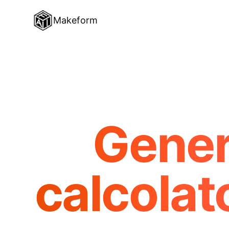
Makeform
Gener
calcolato