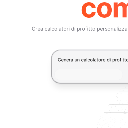
com
Crea calcolatori di profitto personalizz
Premi Invio per inviare, Shift+In