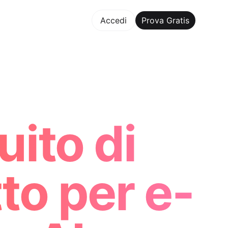
va Gratis
Accedi
Prova Gratis
Maker Trusted by ChatGPT, Perplexity, and Builders Worldwi
ito di
tto per e-