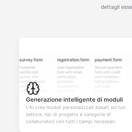
dettagli esse
survey.form
registration.form
payment.form
appli
Customer
User registration
Secure payment
Job ap
satisfaction
form with email
form with credit
form w
survey with
verification,
card validation,
resum
multiple choice,
password
billing address,
work h
rating scales,
requirements,
and order
educa
and open-ended
and profile
summary
detail
questions to
information
integration for
custo
Generazione intelligente di moduli
collect valuable
fields for
smooth e-
scree
feedback about
seamless
commerce
questi
L'AI crea moduli personalizzati basati sul tuo
your products or
account
transactions.
efficie
settore, tipi di progetto e categorie di
services.
creation.
candi
evalua
collaboratori con tutti i campi necessari.