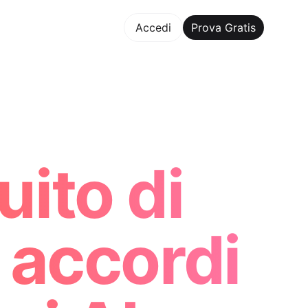
va Gratis
Accedi
Prova Gratis
aker Trusted by ChatGPT, Perplexity, and Builders Worldwi
ito di
 accordi