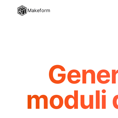
Makeform
Gener
moduli 