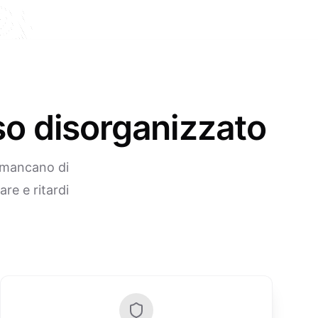
so disorganizzato
i mancano di
re e ritardi