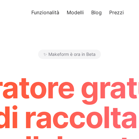
Funzionalità
Modelli
Blog
Prezzi
Pro
✨ Makeform è ora in Beta
Makeform – The Free AI Form M
atore gratu
di raccolta