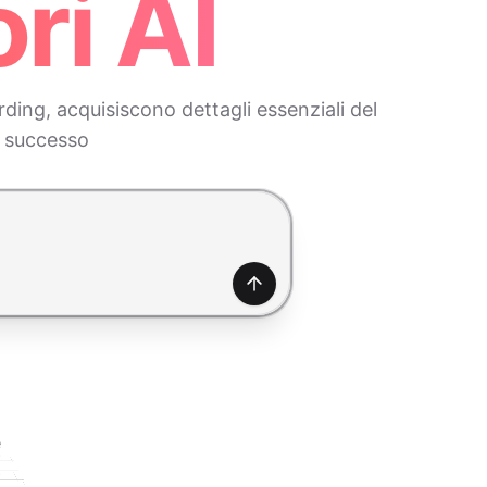
ri AI
ding, acquisiscono dettagli essenziali del
i successo
Genera
e