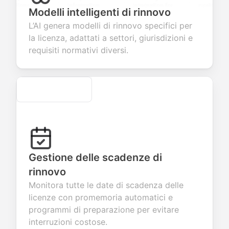
tions to
information
integration for
custom
Modelli intelligenti di rinnovo
ect valuable
fields for
smooth e-
screening
dback about
seamless
commerce
questions for
L’AI genera modelli di rinnovo specifici per
r products or
account
transactions.
efficient
la licenza, adattati a settori, giurisdizioni e
ices.
creation.
candidate
evaluation.
requisiti normativi diversi.
Secure
Gestione delle scadenze di
rinnovo
Monitora tutte le date di scadenza delle
licenze con promemoria automatici e
programmi di preparazione per evitare
interruzioni costose.