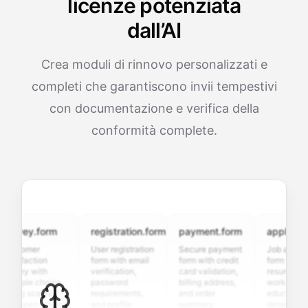
licenze potenziata
dall’AI
Crea moduli di rinnovo personalizzati e
completi che garantiscono invii tempestivi
con documentazione e verifica della
conformità complete.
vey.form
registration.form
payment.form
application.f
tomer
User registration
Secure payment
Job application
sfaction
form with email
form with credit
form with
vey with
verification,
card validation,
resume upload,
iple choice,
password
billing address,
work history,
ng scales,
requirements,
and order
education
 open-ended
and profile
summary
details, and