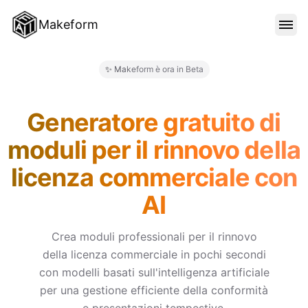
Makeform
FUNZIONALITÀ
✨ Makeform è ora in Beta
Makeform – The Free AI Form 
MODELLI
Generatore gratuito di
moduli per il rinnovo della
BLOG
licenza commerciale con
AI
PREZZI
Crea moduli professionali per il rinnovo
della licenza commerciale in pochi secondi
ACCEDI
con modelli basati sull'intelligenza artificiale
per una gestione efficiente della conformità