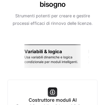
bisogno
Strumenti potenti per creare e gestire
processi efficaci di rinnovo delle licenze.
Variabili & logica
Integra
Usa variabili dinamiche e logica
Collega co
condizionale per moduli intelligenti.
Zapier e al
Costruttore moduli AI