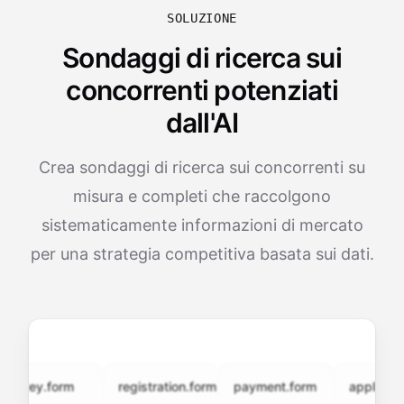
SOLUZIONE
Sondaggi di ricerca sui
concorrenti potenziati
dall'AI
Crea sondaggi di ricerca sui concorrenti su
misura e completi che raccolgono
sistematicamente informazioni di mercato
per una strategia competitiva basata sui dati.
vey.form
registration.form
payment.form
application.f