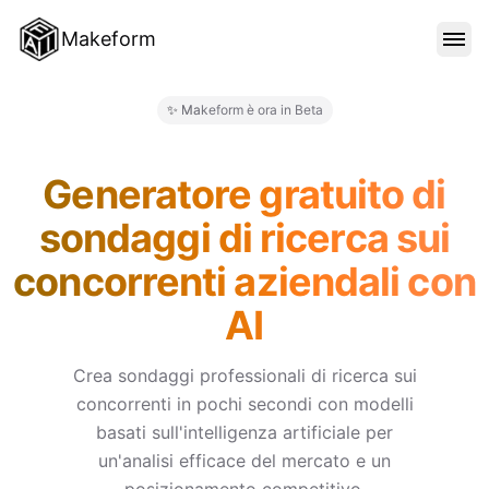
Makeform
FUNZIONALITÀ
✨ Makeform è ora in Beta
Makeform – The Free AI Form M
MODELLI
Generatore gratuito di
sondaggi di ricerca sui
BLOG
concorrenti aziendali con
AI
PREZZI
Crea sondaggi professionali di ricerca sui
concorrenti in pochi secondi con modelli
ACCEDI
basati sull'intelligenza artificiale per
un'analisi efficace del mercato e un