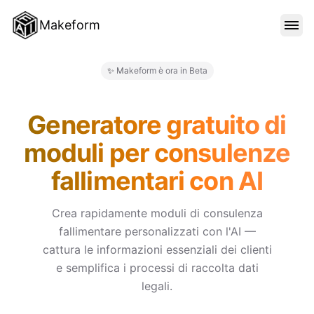
Makeform
FUNZIONALITÀ
✨ Makeform è ora in Beta
Makeform – The Free AI Form 
MODELLI
Generatore gratuito di
moduli per consulenze
BLOG
fallimentari con AI
PREZZI
Crea rapidamente moduli di consulenza
fallimentare personalizzati con l'AI —
cattura le informazioni essenziali dei clienti
ACCEDI
e semplifica i processi di raccolta dati
legali.