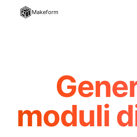
Makeform
Gener
moduli d