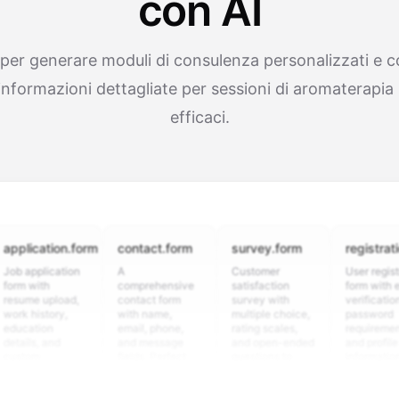
con AI
AI per generare moduli di consulenza personalizzati e 
nformazioni dettagliate per sessioni di aromaterapia 
efficaci.
cation.form
contact.form
survey.form
registration.for
plication
A
Customer
User registration
ith
comprehensive
satisfaction
form with email
 upload,
contact form
survey with
verification,
story,
with name,
multiple choice,
password
ion
email, phone,
rating scales,
requirements,
, and
and message
and open-ended
and profile
m
fields. Perfect
questions to
information
ing
for gathering
collect valuable
fields for
ns for
customer
feedback about
seamless