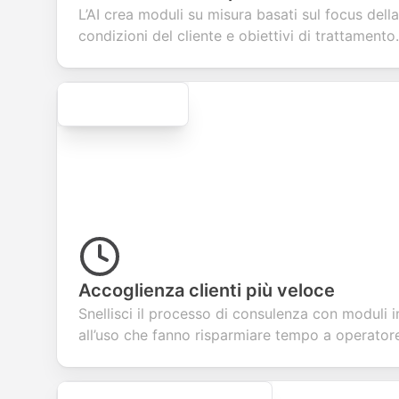
your products or
account
transactions.
efficie
L’AI crea moduli su misura basati sul focus della
services.
creation.
candid
evalua
condizioni del cliente e obiettivi di trattamento.
Secure
Accoglienza clienti più veloce
Snellisci il processo di consulenza con moduli 
all’uso che fanno risparmiare tempo a operatore