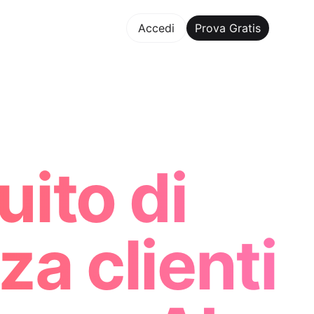
va Gratis
Accedi
Prova Gratis
Maker Trusted by ChatGPT, Perplexity, and Builders Worldwi
ito di
a clienti