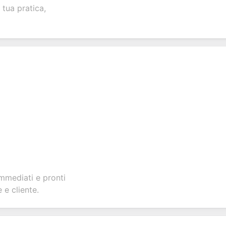
nt
inquiries and
your products or
account
 tua pratica,
ate
feedback.
services.
creation.
tion.
immediati e pronti
 e cliente.