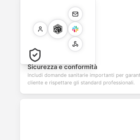
Sicurezza e conformità
Includi domande sanitarie importanti per garant
cliente e rispettare gli standard professionali.