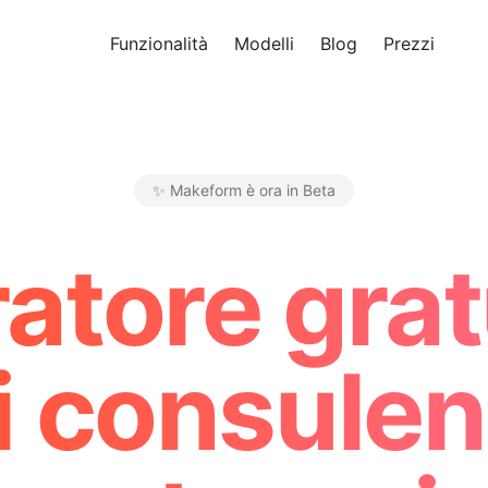
Funzionalità
Modelli
Blog
Prezzi
Pro
✨ Makeform è ora in Beta
Makeform – The Free AI Form 
atore gratu
i consulenz