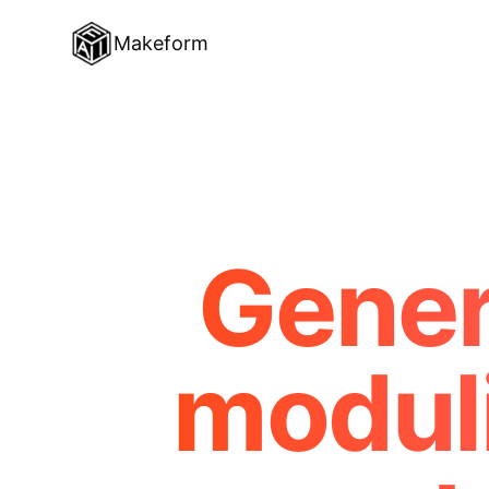
Makeform
Gener
moduli