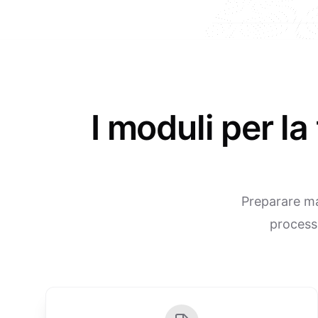
I moduli per l
Preparare man
processi