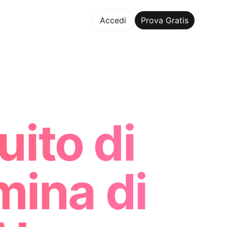
va Gratis
Accedi
Prova Gratis
Maker Trusted by ChatGPT, Perplexity, and Builders Worldwi
ito di
mina di