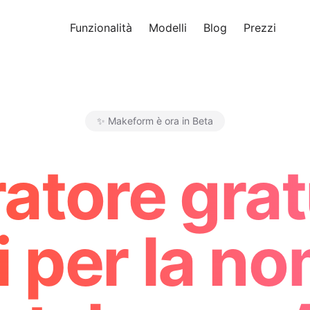
Funzionalità
Modelli
Blog
Prezzi
Pro
✨ Makeform è ora in Beta
Makeform – The Free AI Form 
atore gratu
 per la no