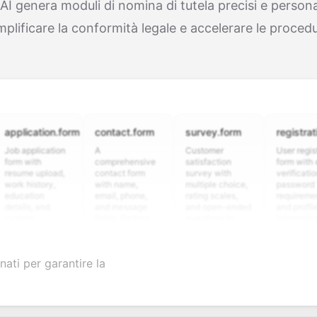
AI genera moduli di nomina di tutela precisi e persona
plificare la conformità legale e accelerare le proced
cation.form
contact.form
survey.form
registration.fo
pplication
A
Customer
User registration
with
comprehensive
satisfaction
form with email
e upload,
contact form
survey with
verification,
istory,
with name,
multiple choice,
password
tion
email, phone,
rating scales,
requirements,
s, and
and message
and open-ended
and profile
om
fields. Perfect
questions to
information
ning
for gathering
collect valuable
fields for
ons for
customer
feedback about
seamless
ent
inquiries and
your products or
account
nati per garantire la
date
feedback.
services.
creation.
ation.