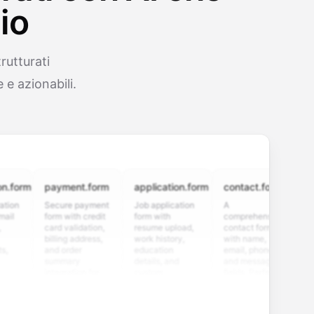
io
rutturati
 e azionabili.
rm
payment.form
application.form
contact.form
surve
Secure payment
Job application
A
Custo
form with credit
form with
comprehensive
satisf
card validation,
resume upload,
contact form
survey
billing address,
work history,
with name,
multip
and order
education
email, phone,
rating 
summary
details, and
and message
and o
integration for
custom
fields. Perfect
questi
smooth e-
screening
for gathering
collec
commerce
questions for
customer
feedba
transactions.
efficient
inquiries and
your p