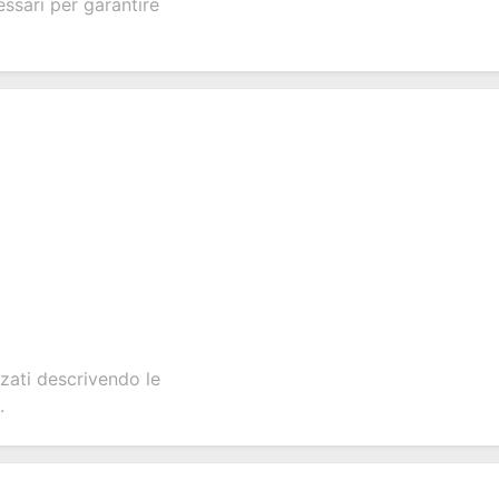
ssari per garantire
ate
feedback.
services.
creation.
tion.
zati descrivendo le
.