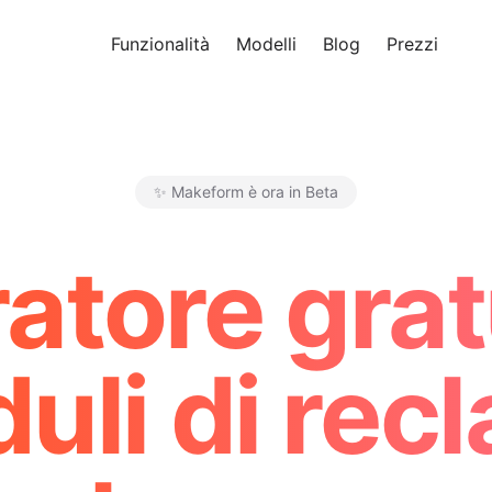
Funzionalità
Modelli
Blog
Prezzi
Pro
✨ Makeform è ora in Beta
Makeform – The Free AI Form 
atore gratu
uli di rec