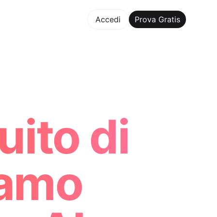
va Gratis
Accedi
Prova Gratis
Maker Trusted by ChatGPT, Perplexity, and Builders World
ito di
lamo