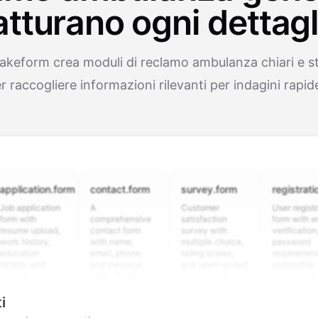
atturano ogni dettagl
Makeform crea moduli di reclamo ambulanza chiari e st
r raccogliere informazioni rilevanti per indagini rapide
cation.form
contact.form
survey.form
registration.fo
plication
A
Customer
User registration
ith
comprehensive
satisfaction
form with email
 upload,
contact form
survey with
verification,
istory,
with name,
multiple choice,
password
ion
email, phone,
rating scales,
requirements,
, and
and message
and open-ended
and profile
m
fields. Perfect
questions to
information
ing
for gathering
collect valuable
fields for
ons for
customer
feedback about
seamless
i
nt
inquiries and
your products or
account