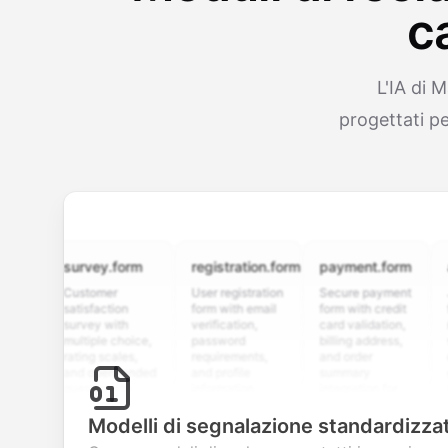
c
L'IA di 
progettati pe
survey.form
registration.form
payment.form
appli
Customer
User registration
Secure payment
Job ap
satisfaction
form with email
form with credit
form w
survey with
verification,
card validation,
resume
multiple choice,
password
billing address,
work h
rating scales,
requirements,
and order
educat
and open-ended
and profile
summary
details
questions to
information
integration for
custo
collect valuable
fields for
smooth e-
screen
feedback about
seamless
commerce
questi
Modelli di segnalazione standardizzat
your products or
account
transactions.
efficie