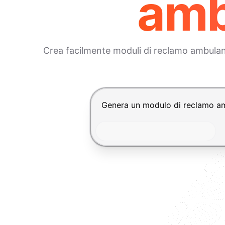
amb
Crea facilmente moduli di reclamo ambulanza 
Premi Invio per inviare, Shift+In