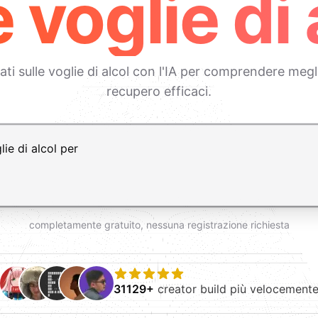
e voglie di 
i sulle voglie di alcol con l'IA per comprendere meglio
recupero efficaci.
vio per nuova riga
completamente gratuito, nessuna registrazione richiesta
31129+
creator build più velocement