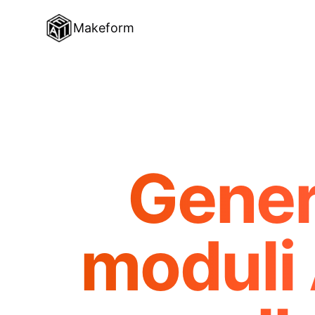
Makeform
Gener
moduli 