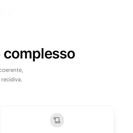
 è complesso
ncoerente,
 recidiva.