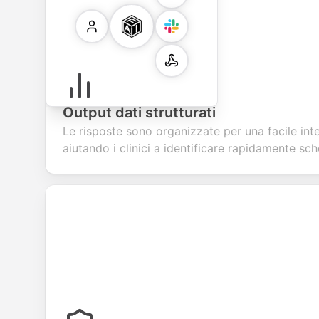
Output dati strutturati
Le risposte sono organizzate per una facile int
aiutando i clinici a identificare rapidamente sch