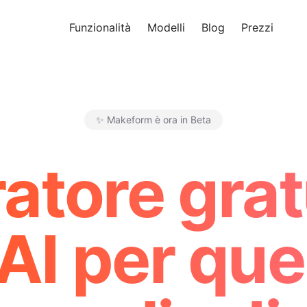
Funzionalità
Modelli
Blog
Prezzi
Pro
✨ Makeform è ora in Beta
Makeform – The Free AI Form M
atore gratu
AI per que