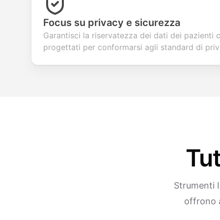
Focus su privacy e sicurezza
Garantisci la riservatezza dei dati dei pazienti
progettati per conformarsi agli standard di priv
Tut
Strumenti I
offrono a