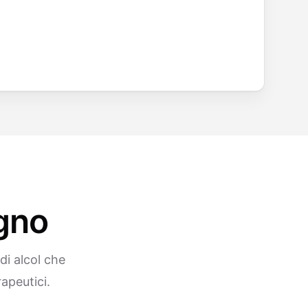
ogno
di alcol che
rapeutici.