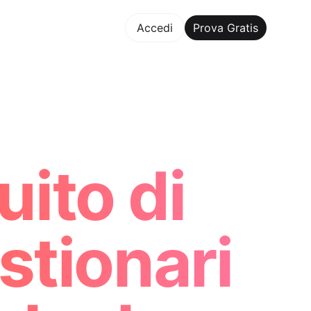
va Gratis
Accedi
Prova Gratis
aker Trusted by ChatGPT, Perplexity, and Builders Worldwid
ito di
stionari