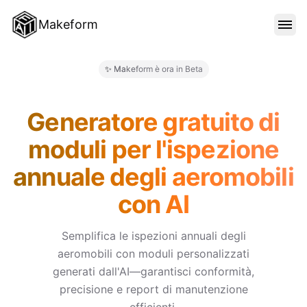
Makeform
FUNZIONALITÀ
✨ Makeform è ora in Beta
Makeform – The Free AI Form 
MODELLI
Generatore gratuito di
moduli per l'ispezione
BLOG
annuale degli aeromobili
con AI
PREZZI
Semplifica le ispezioni annuali degli
aeromobili con moduli personalizzati
ACCEDI
generati dall'AI—garantisci conformità,
precisione e report di manutenzione