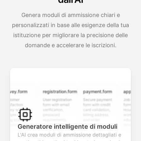
Genera moduli di ammissione chiari e
personalizzati in base alle esigenze della tua
istituzione per migliorare la precisione delle
domande e accelerare le iscrizioni.
rvey.form
registration.form
payment.form
application.
stomer
User registration
Secure payment
Job applicatio
isfaction
form with email
form with credit
form with
vey with
verification,
card validation,
resume upload
tiple choice,
password
billing address,
work history,
ing scales,
requirements,
and order
education
d open-ended
and profile
summary
details, and
Generatore intelligente di moduli
stions to
information
integration for
custom
L'AI crea moduli di ammissione dettagliati e
lect valuable
fields for
smooth e-
screening
dback about
seamless
commerce
questions for