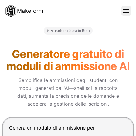
Makeform
FUNZIONALITÀ
✨ Makeform è ora in Beta
Makeform – The Free AI Form 
MODELLI
Generatore gratuito di
moduli di ammissione AI
BLOG
Semplifica le ammissioni degli studenti con
moduli generati dall'AI—snellisci la raccolta
PREZZI
dati, aumenta la precisione delle domande e
accelera la gestione delle iscrizioni.
ACCEDI
Premi Invio per inviare, Shift+Invio per nuova riga