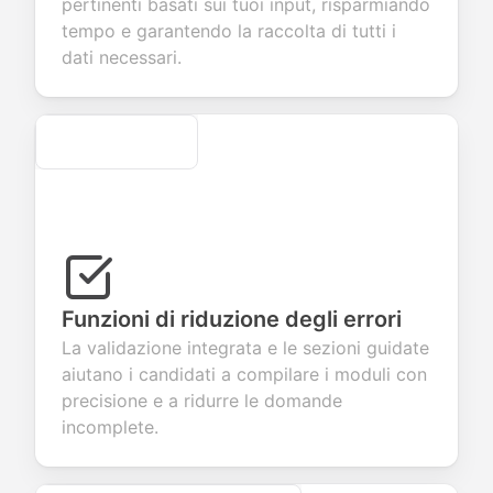
pertinenti basati sui tuoi input, risparmiando
r products or
account
transactions.
efficient
tempo e garantendo la raccolta di tutti i
vices.
creation.
candidate
evaluation.
dati necessari.
Secure
Funzioni di riduzione degli errori
La validazione integrata e le sezioni guidate
aiutano i candidati a compilare i moduli con
precisione e a ridurre le domande
incomplete.