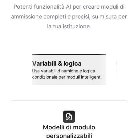
Potenti funzionalità AI per creare moduli di
ammissione completi e precisi, su misura per
la tua istituzione.
Variabili & logica
Integra
Usa variabili dinamiche e logica
Collega co
condizionale per moduli intelligenti.
Zapier e al
Modelli di modulo
personalizzabili