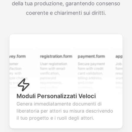
della tua produzione, garantendo consenso
coerente e chiarimenti sui diritti.
rvey.form
registration.form
payment.form
application.
stomer
User registration
Secure payment
Job applicatio
isfaction
form with email
form with credit
form with
vey with
verification,
card validation,
resume upload
tiple choice,
password
billing address,
work history,
ing scales,
requirements,
and order
education
d open-ended
and profile
summary
details, and
stions to
information
integration for
custom
Moduli Personalizzati Veloci
lect valuable
fields for
smooth e-
screening
edback about
seamless
commerce
questions for
Genera immediatamente documenti di
r products or
account
transactions.
efficient
liberatoria per attori su misura descrivendo
vices.
creation.
candidate
evaluation.
il tuo progetto e i ruoli degli attori.