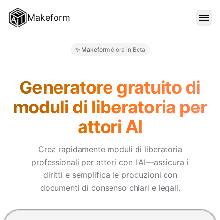
Makeform
FUNZIONALITÀ
✨ Makeform è ora in Beta
Makeform – The Free AI Form M
MODELLI
Generatore gratuito di
moduli di liberatoria per
BLOG
attori AI
PREZZI
Crea rapidamente moduli di liberatoria
professionali per attori con l'AI—assicura i
diritti e semplifica le produzioni con
ACCEDI
documenti di consenso chiari e legali.