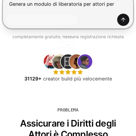
PROVA GRATIS
Premi Invio per inviare, Shift+Invio per nuova riga
Gener
completamente gratuito, nessuna registrazione richiesta
31129+
creator build più velocemente
PROBLEMA
Assicurare i Diritti degli
Attori è Complesso