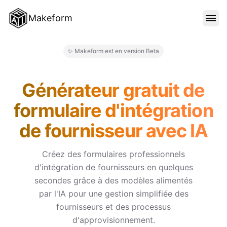
Makeform
FONCTIONNALITÉS
✨ Makeform est en version Beta
Makeform – The Free AI Form 
MODÈLES
Générateur gratuit de
formulaire d'intégration
BLOG
de fournisseur avec IA
TARIFS
Créez des formulaires professionnels
d'intégration de fournisseurs en quelques
secondes grâce à des modèles alimentés
SE CONNECTER
par l'IA pour une gestion simplifiée des
fournisseurs et des processus
d'approvisionnement.