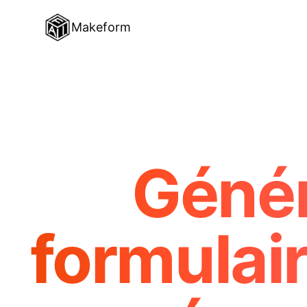
Makeform
Génér
formulair