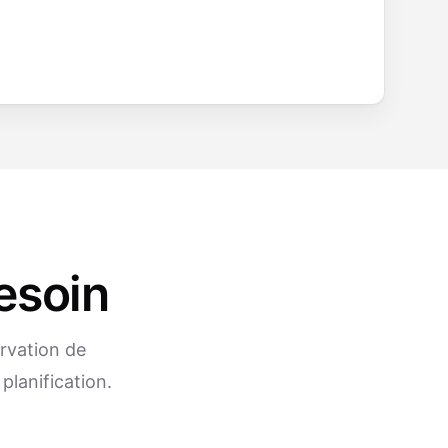
esoin
ervation de
planification.