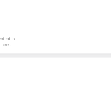
entent la
ences.