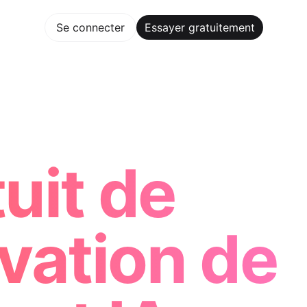
gratuitement
Se connecter
Essayer gratuitement
Maker Trusted by ChatGPT, Perplexity, and Builders Worldwi
uit de
rvation de