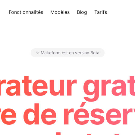
Fonctionnalités
Modèles
Blog
Tarifs
Essayer 
✨ Makeform est en version Beta
Makeform – The Free AI Form 
ateur grat
e de rése