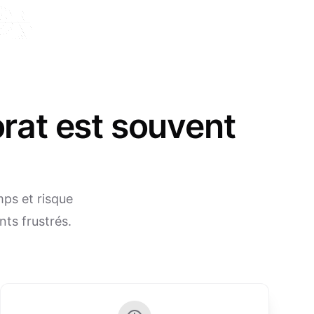
orat est souvent
mps et risque
ts frustrés.