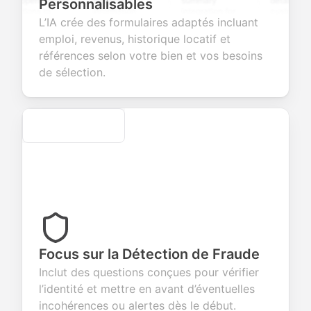
 open-ended
and profile
summary
details, and
Personnalisables
stions to
information
integration for
custom
L’IA crée des formulaires adaptés incluant
lect valuable
fields for
smooth e-
screening
dback about
seamless
commerce
questions for
emploi, revenus, historique locatif et
r products or
account
transactions.
efficient
références selon votre bien et vos besoins
vices.
creation.
candidate
evaluation.
de sélection.
Secure
Focus sur la Détection de Fraude
Inclut des questions conçues pour vérifier
l’identité et mettre en avant d’éventuelles
incohérences ou alertes dès le début.