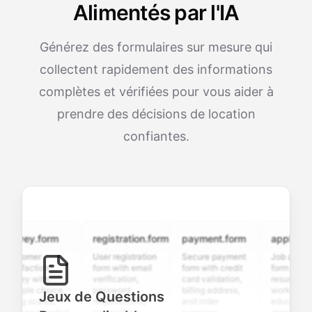
Alimentés par l'IA
Générez des formulaires sur mesure qui
collectent rapidement des informations
complètes et vérifiées pour vous aider à
prendre des décisions de location
confiantes.
vey.form
registration.form
payment.form
application.f
tomer
User registration
Secure payment
Job application
sfaction
form with email
form with credit
form with
vey with
verification,
card validation,
resume upload,
iple choice,
password
billing address,
work history,
Jeux de Questions
ng scales,
requirements,
and order
education