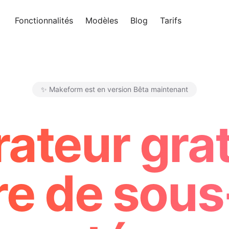
Fonctionnalités
Modèles
Blog
Tarifs
Essayer 
✨ Makeform est en version Bêta maintenant
Makeform – The Free AI Form M
ateur grat
re de sous