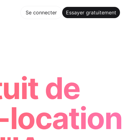
gratuitement
Se connecter
Essayer gratuitement
aker Trusted by ChatGPT, Perplexity, and Builders Worldwi
uit de
-location