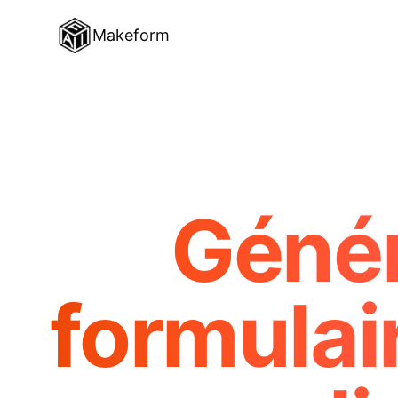
Makeform
Génér
formulai