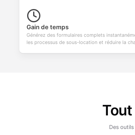
Gain de temps
Générez des formulaires complets instantanéme
les processus de sous-location et réduire la ch
Tout
Des outil