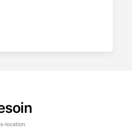
esoin
s-location