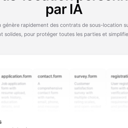
par IA
génère rapidement des contrats de sous-location s
 solides, pour protéger toutes les parties et simplifie
cation.form
contact.form
survey.form
registration.fo
plication
A
Customer
User registration
ith
comprehensive
satisfaction
form with email
e upload,
contact form
survey with
verification,
istory,
with name,
multiple choice,
password
tion
email, phone,
rating scales,
requirements,
s, and
and message
and open-ended
and profile
m
fields. Perfect
questions to
information
ning
for gathering
collect valuable
fields for
ons for
customer
feedback about
seamless
s
ent
inquiries and
your products or
account