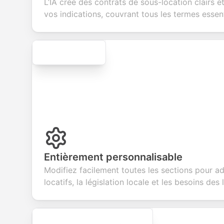
L’IA crée des contrats de sous-location clairs e
services.
creation.
candi
evalua
vos indications, couvrant tous les termes essent
Secure
Entièrement personnalisable
Modifiez facilement toutes les sections pour a
locatifs, la législation locale et les besoins des 