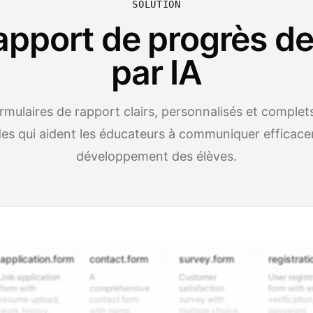
SOLUTION
apport de progrès d
par IA
rmulaires de rapport clairs, personnalisés et complet
es qui aident les éducateurs à communiquer efficace
développement des élèves.
cation.form
contact.form
survey.form
registration.for
plication
A
Customer
User registration
ith
comprehensive
satisfaction
form with email
 upload,
contact form
survey with
verification,
story,
with name,
multiple choice,
password