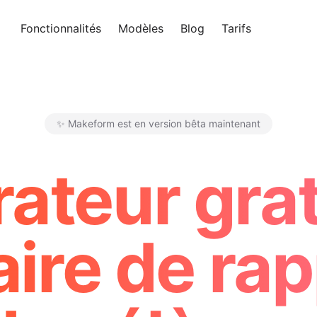
Fonctionnalités
Modèles
Blog
Tarifs
Essayer 
✨ Makeform est en version bêta maintenant
Makeform – The Free AI Form 
ateur grat
ire de ra