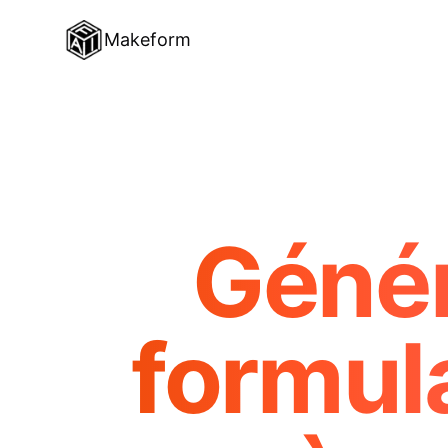
Makeform
Génér
formula