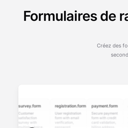
Formulaires de r
Créez des fo
second
survey.form
registration.form
payment.form
appli
Customer
User registration
Secure payment
Job ap
satisfaction
form with email
form with credit
form w
survey with
verification,
card validation,
resume
multiple choice,
password
billing address,
work hi