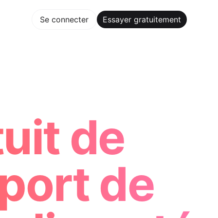
gratuitement
Se connecter
Essayer gratuitement
Maker Trusted by ChatGPT, Perplexity, and Builders Worldwi
uit de
pport de