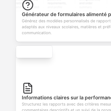
rating scales,
requirements,
and order
educat
and open-ended
and profile
summary
details
questions to
information
integration for
custo
Générateur de formulaires alimenté p
collect valuable
fields for
smooth e-
screen
feedback about
seamless
commerce
questio
Générez des modèles personnalisés de rapport
your products or
account
transactions.
efficie
adaptés aux niveaux scolaires, matières et pré
services.
creation.
candid
evalua
communication.
Secure
Informations claires sur la performa
Structurez les rapports avec des critères mesu
commentaires descriptifs et un suivi de la prog