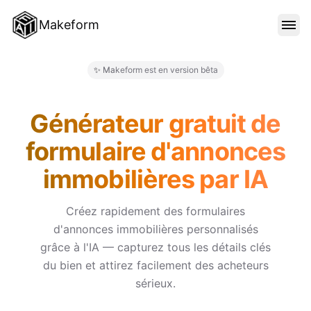
Makeform
FONCTIONNALITÉS
✨ Makeform est en version bêta
Makeform – The Free AI Form 
MODÈLES
Générateur gratuit de
formulaire d'annonces
BLOG
immobilières par IA
TARIFS
Créez rapidement des formulaires
d'annonces immobilières personnalisés
grâce à l'IA — capturez tous les détails clés
SE CONNECTER
du bien et attirez facilement des acheteurs
sérieux.