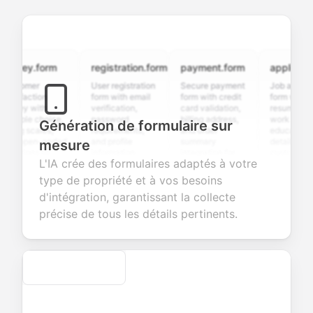
vey.form
registration.form
payment.form
application.f
tomer
User registration
Secure payment
Job application
sfaction
form with email
form with credit
form with
ey with
verification,
card validation,
resume upload,
iple choice,
password
billing address,
work history,
Génération de formulaire sur
g scales,
requirements,
and order
education
 open-ended
and profile
summary
details, and
mesure
tions to
information
integration for
custom
L'IA crée des formulaires adaptés à votre
ect valuable
fields for
smooth e-
screening
back about
seamless
commerce
questions for
type de propriété et à vos besoins
 products or
account
transactions.
efficient
d'intégration, garantissant la collecte
ices.
creation.
candidate
evaluation.
précise de tous les détails pertinents.
Secure