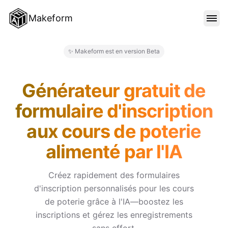
Makeform
FONCTIONNALITÉS
✨ Makeform est en version Beta
Makeform – The Free AI Form M
MODÈLES
Générateur gratuit de
formulaire d'inscription
BLOG
aux cours de poterie
alimenté par l'IA
TARIFS
Créez rapidement des formulaires
d'inscription personnalisés pour les cours
SE CONNECTER
de poterie grâce à l'IA—boostez les
inscriptions et gérez les enregistrements