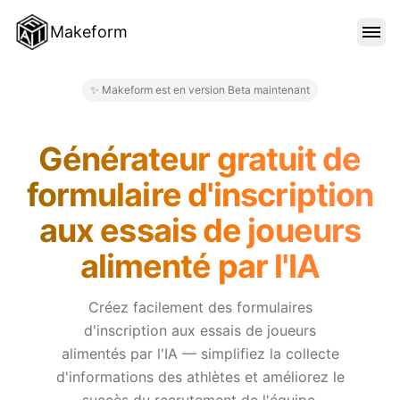
Makeform
FONCTIONNALITÉS
✨ Makeform est en version Beta maintenant
Makeform – The Free AI Form M
MODÈLES
Générateur gratuit de
formulaire d'inscription
BLOG
aux essais de joueurs
alimenté par l'IA
TARIFS
Créez facilement des formulaires
d'inscription aux essais de joueurs
SE CONNECTER
alimentés par l'IA — simplifiez la collecte
d'informations des athlètes et améliorez le