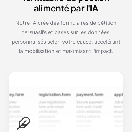
alimenté par l'IA
Notre IA crée des formulaires de pétition
persuasifs et basés sur les données,
personnalisés selon votre cause, accélérant
la mobilisation et maximisant l'impact.
vey.form
registration.form
payment.form
application.f
tomer
User registration
Secure payment
Job application
sfaction
form with email
form with credit
form with
ey with
verification,
card validation,
resume upload,
iple choice,
password
billing address,
work history,
ng scales,
requirements,
and order
education
 open-ended
and profile
summary
details, and
tions to
information
integration for
custom