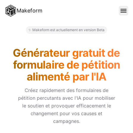
Makeform
FONCTIONNALITÉS
✨ Makeform est actuellement en version Beta
Makeform – The Free AI Form M
MODÈLES
Générateur gratuit de
formulaire de pétition
BLOG
alimenté par l'IA
TARIFS
Créez rapidement des formulaires de
pétition percutants avec l'IA pour mobiliser
le soutien et provoquer efficacement le
SE CONNECTER
changement pour vos causes et
campagnes.