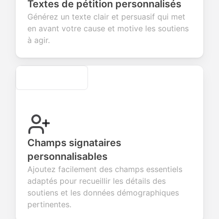
Textes de pétition personnalisés
ect valuable
fields for
smooth e-
screening
dback about
seamless
commerce
questions for
Générez un texte clair et persuasif qui met
 products or
account
transactions.
efficient
en avant votre cause et motive les soutiens
ices.
creation.
candidate
evaluation.
à agir.
Secure
Champs signataires
personnalisables
Ajoutez facilement des champs essentiels
adaptés pour recueillir les détails des
soutiens et les données démographiques
pertinentes.