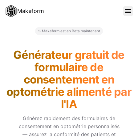
Makeform
FONCTIONNALITÉS
✨ Makeform est en Beta maintenant
Makeform – The Free AI Form 
MODÈLES
Générateur gratuit de
formulaire de
BLOG
consentement en
optométrie alimenté par
TARIFS
l'IA
SE CONNECTER
Générez rapidement des formulaires de
consentement en optométrie personnalisés
— assurez la conformité des patients et