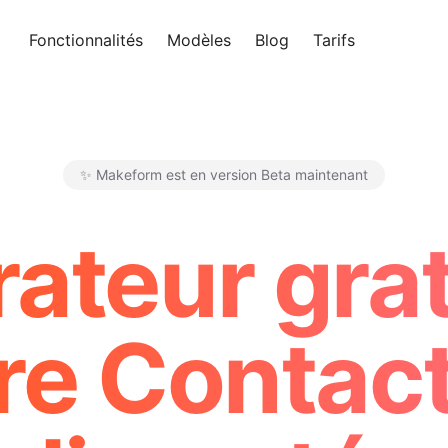
Fonctionnalités
Modèles
Blog
Tarifs
Essayer 
✨ Makeform est en version Beta maintenant
Makeform – The Free AI Form 
ateur grat
ire Contac