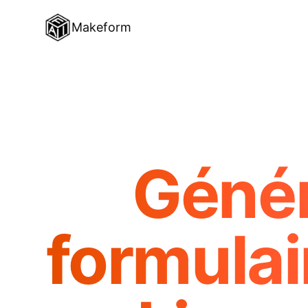
Makeform
Génér
formula