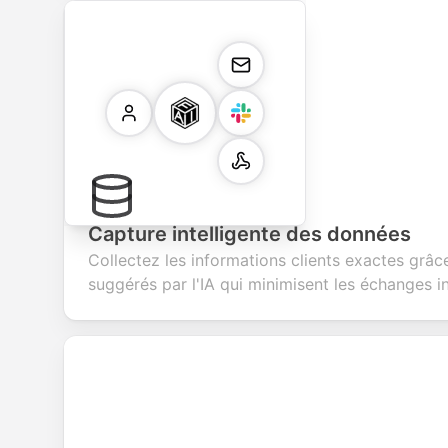
Capture intelligente des données
Collectez les informations clients exactes grâ
suggérés par l'IA qui minimisent les échanges in