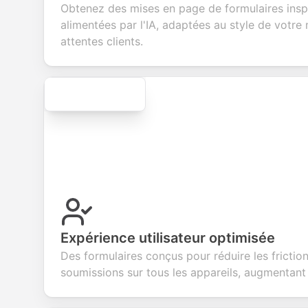
feedback about
seamless
commerce
questio
Obtenez des mises en page de formulaires insp
your products or
account
transactions.
efficien
alimentées par l'IA, adaptées au style de votre
services.
creation.
candid
evaluat
attentes clients.
Secure
Expérience utilisateur optimisée
Des formulaires conçus pour réduire les frictio
soumissions sur tous les appareils, augmentant