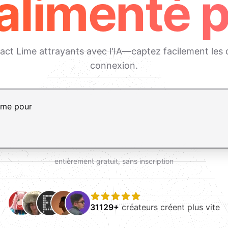
alimenté pa
act Lime attrayants avec l'IA—captez facilement les
connexion.
, Maj+Entrée pour ajouter une ligne
entièrement gratuit, sans inscription
31129+
créateurs créent plus vite