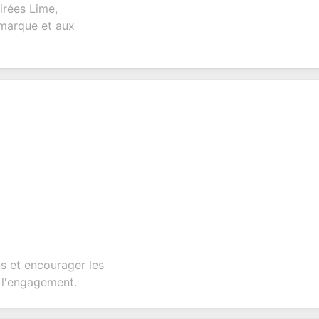
ns for
customer
feedback about
seamless
irées Lime,
t
inquiries and
your products or
account
 marque et aux
ate
feedback.
services.
creation.
ion.
ns et encourager les
 l'engagement.