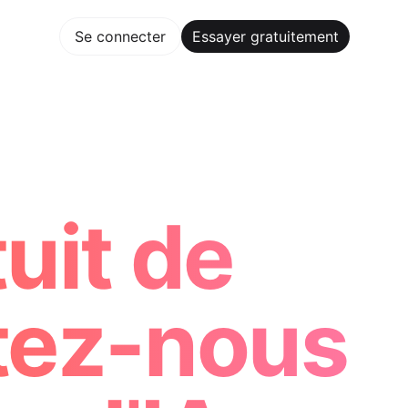
gratuitement
Se connecter
Essayer gratuitement
Maker Trusted by ChatGPT, Perplexity, and Builders Worldw
uit de
tez-nous