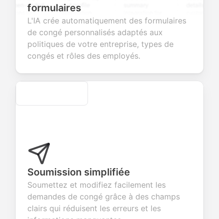
open-ended
and profile
summary
details, and
formulaires
ions to
information
integration for
custom
L'IA crée automatiquement des formulaires
ct valuable
fields for
smooth e-
screening
back about
seamless
commerce
questions for
de congé personnalisés adaptés aux
products or
account
transactions.
efficient
politiques de votre entreprise, types de
ces.
creation.
candidate
evaluation.
congés et rôles des employés.
Secure
Soumission simplifiée
Soumettez et modifiez facilement les
demandes de congé grâce à des champs
clairs qui réduisent les erreurs et les