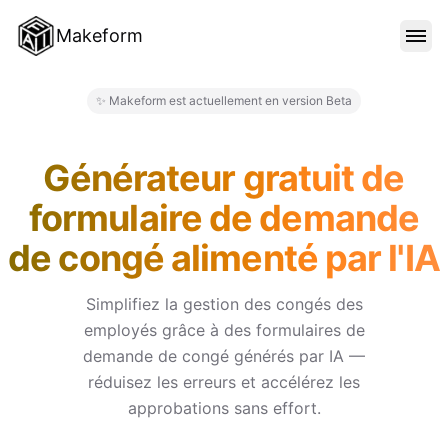
Makeform
FONCTIONNALITÉS
✨ Makeform est actuellement en version Beta
Makeform – The Free AI Form 
MODÈLES
Générateur gratuit de
formulaire de demande
BLOG
de congé alimenté par l'IA
TARIFS
Simplifiez la gestion des congés des
employés grâce à des formulaires de
demande de congé générés par IA —
SE CONNECTER
réduisez les erreurs et accélérez les
approbations sans effort.