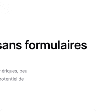
s sans formulaires
nériques, peu
potentiel de