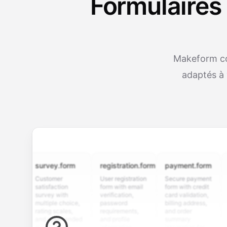
Formulaires 
Makeform co
adaptés à 
survey.form
registration.form
payment.form
appli
Customer
User registration
Secure payment
Job a
satisfaction
form with email
form with credit
form 
survey with
verification,
card validation,
resum
multiple choice,
password
billing address,
work h
rating scales,
requirements,
and order
educa
and open-ended
and profile
summary
detail