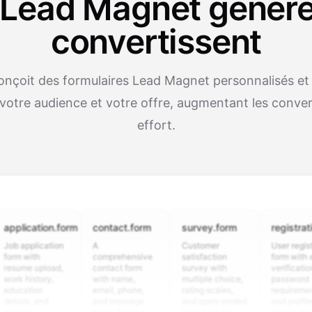
Lead Magnet générés
convertissent
nçoit des formulaires Lead Magnet personnalisés et
votre audience et votre offre, augmentant les conve
effort.
cation.form
contact.form
survey.form
registration.fo
pplication
A
Customer
User registration
with
comprehensive
satisfaction
form with email
e upload,
contact form
survey with
verification,
istory,
with name,
multiple choice,
password
tion
email, phone,
rating scales,
requirements,
s, and
and message
and open-ended
and profile