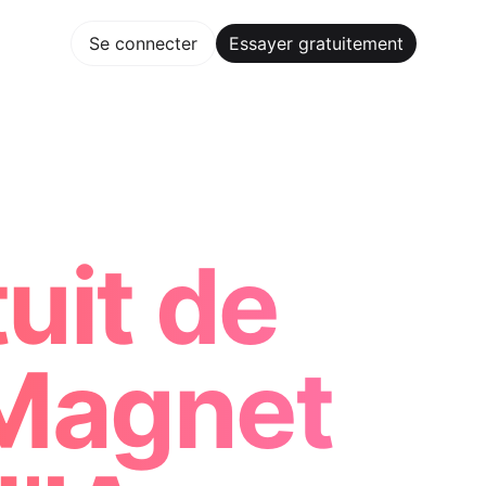
gratuitement
Se connecter
Essayer gratuitement
Maker Trusted by ChatGPT, Perplexity, and Builders Worldwi
uit de
 Magnet