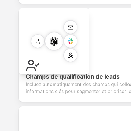
Champs de qualification de leads
Incluez automatiquement des champs qui colle
informations clés pour segmenter et prioriser le