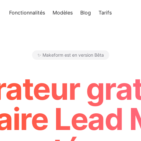
Fonctionnalités
Modèles
Blog
Tarifs
Essayer 
✨ Makeform est en version Bêta
Makeform – The Free AI Form 
ateur grat
aire Lead