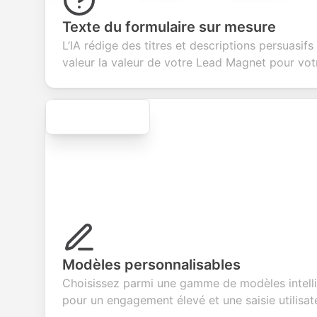
questions to
information
integration for
cust
collect valuable
fields for
smooth e-
scree
feedback about
seamless
commerce
questi
Texte du formulaire sur mesure
your products or
account
transactions.
effici
L’IA rédige des titres et descriptions persuasifs
services.
creation.
candi
evalua
valeur la valeur de votre Lead Magnet pour vot
Secure
Modèles personnalisables
Choisissez parmi une gamme de modèles intelli
pour un engagement élevé et une saisie utilisat