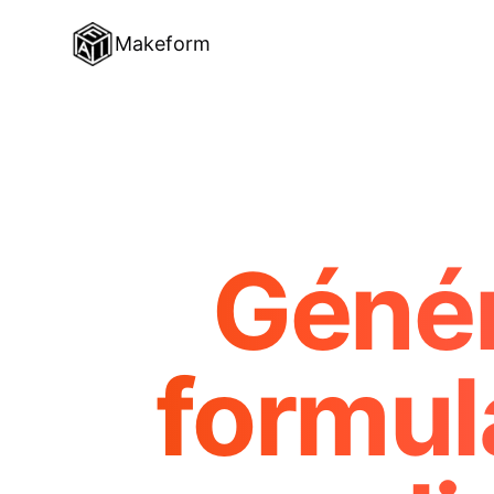
Makeform
Génér
formul