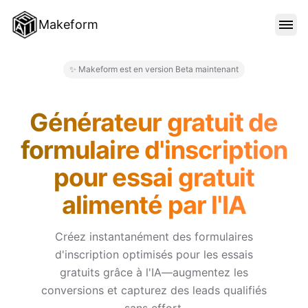
Makeform
FONCTIONNALITÉS
✨ Makeform est en version Beta maintenant
Makeform – The Free AI Form M
MODÈLES
Générateur gratuit de
formulaire d'inscription
BLOG
pour essai gratuit
alimenté par l'IA
TARIFS
Créez instantanément des formulaires
d'inscription optimisés pour les essais
SE CONNECTER
gratuits grâce à l'IA—augmentez les
conversions et capturez des leads qualifiés