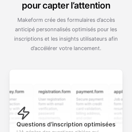
pour capter l’attention
Makeform crée des formulaires d’accès
anticipé personnalisés optimisés pour les
inscriptions et les insights utilisateurs afin
d’accélérer votre lancement.
vey.form
registration.form
payment.form
application.f
tomer
User registration
Secure payment
Job application
sfaction
form with email
form with credit
form with
ey with
verification,
card validation,
resume upload,
iple choice,
password
billing address,
work history,
ng scales,
requirements,
and order
education
 open-ended
and profile
summary
details, and
Questions d’inscription optimisées
tions to
information
integration for
custom