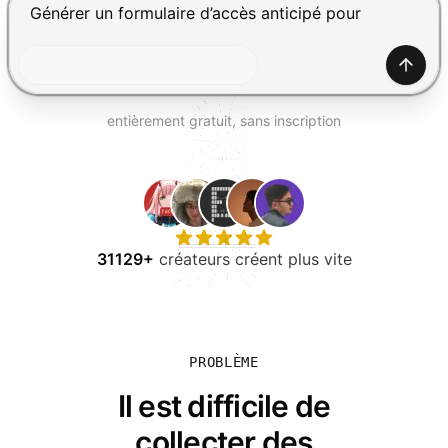
ESSAYER GRATUITEMENT
Appuyez sur Entrée pour envoyer, Maj+Entrée pour ajou
Génér
entièrement gratuit, sans inscription
31129+
créateurs créent plus vite
PROBLÈME
Il est difficile de
collecter des