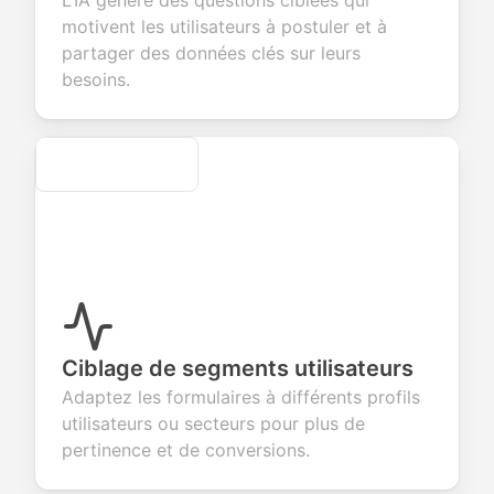
L’IA génère des questions ciblées qui
ect valuable
fields for
smooth e-
screening
dback about
seamless
commerce
questions for
motivent les utilisateurs à postuler et à
 products or
account
transactions.
efficient
partager des données clés sur leurs
ices.
creation.
candidate
evaluation.
besoins.
Secure
Ciblage de segments utilisateurs
Adaptez les formulaires à différents profils
utilisateurs ou secteurs pour plus de
pertinence et de conversions.