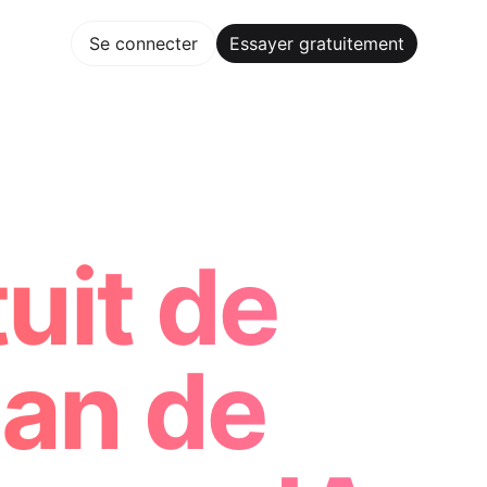
gratuitement
Se connecter
Essayer gratuitement
Maker Trusted by ChatGPT, Perplexity, and Builders Worldwi
uit de
lan de