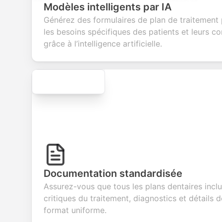
questions to
information
integration for
custo
Modèles intelligents par IA
collect valuable
fields for
smooth e-
screen
feedback about
seamless
commerce
questi
Générez des formulaires de plan de traitement 
your products or
account
transactions.
efficie
les besoins spécifiques des patients et leurs co
services.
creation.
candid
evalua
grâce à l’intelligence artificielle.
Secure
Documentation standardisée
Assurez-vous que tous les plans dentaires inclu
critiques du traitement, diagnostics et détails d
format uniforme.