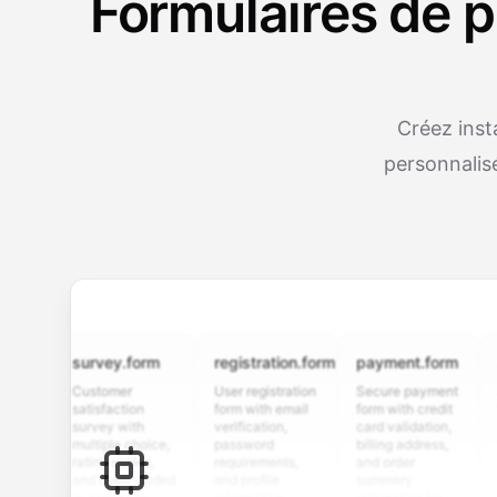
Formulaires de p
Créez inst
personnalisé
survey.form
registration.form
payment.form
appli
Customer
User registration
Secure payment
Job ap
satisfaction
form with email
form with credit
form w
survey with
verification,
card validation,
resume
multiple choice,
password
billing address,
work h
rating scales,
requirements,
and order
educat
and open-ended
and profile
summary
details