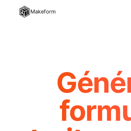
Makeform
Génér
formu