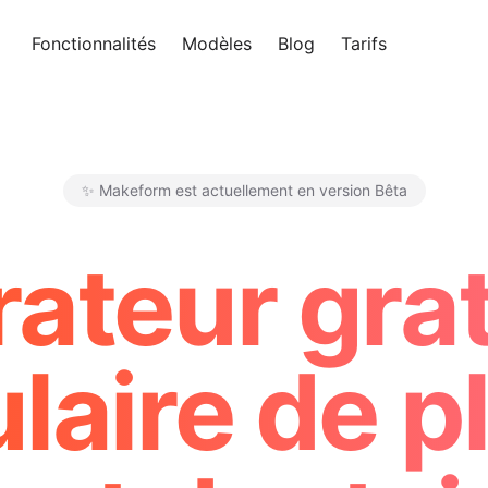
Fonctionnalités
Modèles
Blog
Tarifs
Essayer 
✨ Makeform est actuellement en version Bêta
Makeform – The Free AI Form 
ateur grat
laire de p