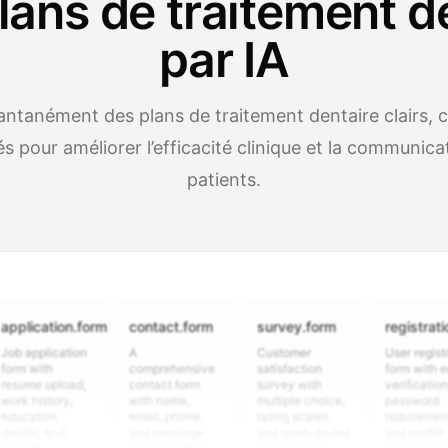
lans de traitement d
par IA
antanément des plans de traitement dentaire clairs, 
s pour améliorer l’efficacité clinique et la communica
patients.
cation.form
contact.form
survey.form
registration.fo
plication
A
Customer
User registration
ith
comprehensive
satisfaction
form with email
 upload,
contact form
survey with
verification,
istory,
with name,
multiple choice,
password
ion
email, phone,
rating scales,
requirements,
, and
and message
and open-ended
and profile