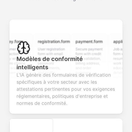
vey.form
registration.form
payment.form
application.f
tomer
User registration
Secure payment
Job application
sfaction
form with email
form with credit
form with
Modèles de conformité
ey with
verification,
card validation,
resume upload,
iple choice,
password
billing address,
work history,
intelligents
g scales,
requirements,
and order
education
 open-ended
and profile
summary
details, and
L'IA génère des formulaires de vérification
tions to
information
integration for
custom
spécifiques à votre secteur avec les
ect valuable
fields for
smooth e-
screening
back about
seamless
commerce
questions for
attestations pertinentes pour vos exigences
 products or
account
transactions.
efficient
réglementaires, politiques d'entreprise et
ices.
creation.
candidate
evaluation.
normes de conformité.
Secure