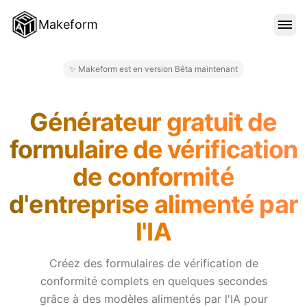
Makeform
FONCTIONNALITÉS
✨ Makeform est en version Bêta maintenant
Makeform – The Free AI Form M
MODÈLES
Générateur gratuit de
formulaire de vérification
BLOG
de conformité
d'entreprise alimenté par
TARIFS
l'IA
SE CONNECTER
Créez des formulaires de vérification de
conformité complets en quelques secondes
grâce à des modèles alimentés par l'IA pour