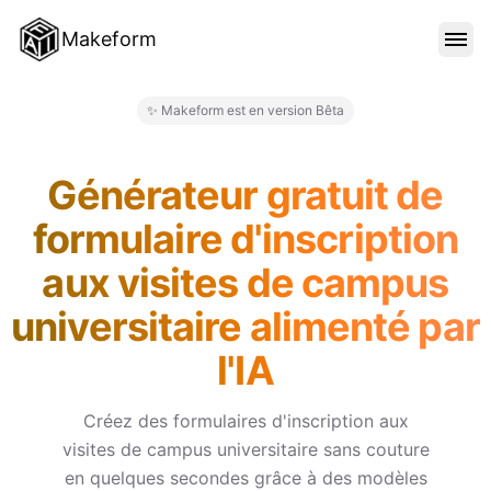
Makeform
FONCTIONNALITÉS
✨ Makeform est en version Bêta
Makeform – The Free AI Form M
MODÈLES
Générateur gratuit de
formulaire d'inscription
BLOG
aux visites de campus
universitaire alimenté par
TARIFS
l'IA
SE CONNECTER
Créez des formulaires d'inscription aux
visites de campus universitaire sans couture
en quelques secondes grâce à des modèles