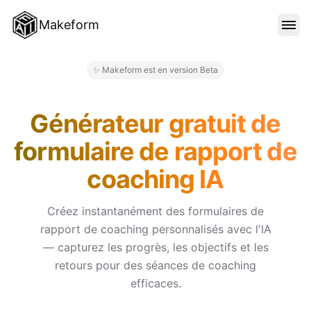
Makeform
FONCTIONNALITÉS
✨ Makeform est en version Beta
Makeform – The Free AI Form 
MODÈLES
Générateur gratuit de
formulaire de rapport de
BLOG
coaching IA
TARIFS
Créez instantanément des formulaires de
rapport de coaching personnalisés avec l'IA
— capturez les progrès, les objectifs et les
SE CONNECTER
retours pour des séances de coaching
efficaces.