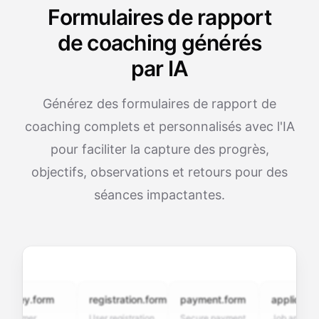
Formulaires de rapport
de coaching générés
par IA
Générez des formulaires de rapport de
coaching complets et personnalisés avec l'IA
pour faciliter la capture des progrès,
objectifs, observations et retours pour des
séances impactantes.
ey.form
registration.form
payment.form
application.fo
omer
User registration
Secure payment
Job application