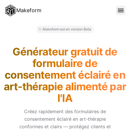
Makeform
FONCTIONNALITÉS
✨ Makeform est en version Beta
Makeform – The Free AI Form M
MODÈLES
Générateur gratuit de
formulaire de
BLOG
consentement éclairé en
art-thérapie alimenté par
TARIFS
l'IA
SE CONNECTER
Créez rapidement des formulaires de
consentement éclairé en art-thérapie
conformes et clairs — protégez clients et