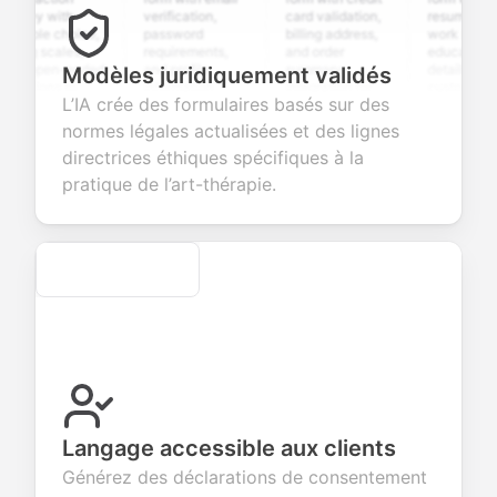
ey with
verification,
card validation,
resume upload,
ple choice,
password
billing address,
work history,
g scales,
requirements,
and order
education
open-ended
and profile
summary
details, and
Modèles juridiquement validés
ions to
information
integration for
custom
L’IA crée des formulaires basés sur des
ct valuable
fields for
smooth e-
screening
back about
seamless
commerce
questions for
normes légales actualisées et des lignes
products or
account
transactions.
efficient
directrices éthiques spécifiques à la
ces.
creation.
candidate
evaluation.
pratique de l’art-thérapie.
Secure
Langage accessible aux clients
Générez des déclarations de consentement