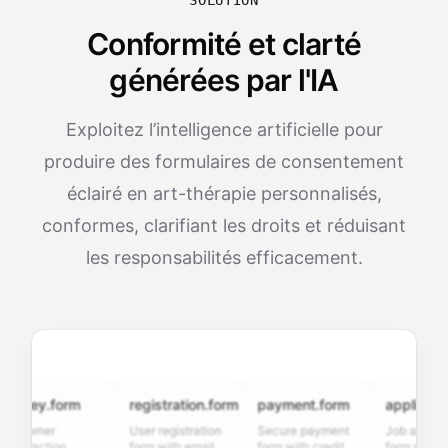
SOLUTION
Conformité et clarté
générées par l'IA
Exploitez l’intelligence artificielle pour
produire des formulaires de consentement
éclairé en art-thérapie personnalisés,
conformes, clarifiant les droits et réduisant
les responsabilités efficacement.
ey.form
registration.form
payment.form
application.fo
omer
User registration
Secure payment
Job application
faction
form with email
form with credit
form with