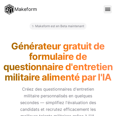
Makeform
FONCTIONNALITÉS
✨ Makeform est en Beta maintenant
Makeform – The Free AI Form M
MODÈLES
Générateur gratuit de
formulaire de
BLOG
questionnaire d'entretien
militaire alimenté par l'IA
TARIFS
Créez des questionnaires d'entretien
militaire personnalisés en quelques
SE CONNECTER
secondes — simplifiez l'évaluation des
candidats et recrutez efficacement les