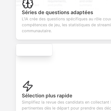
rating scales,
requirements,
and order
educat
and open-ended
and profile
summary
details
questions to
information
integration for
custo
Séries de questions adaptées
collect valuable
fields for
smooth e-
screen
feedback about
seamless
commerce
questio
L’IA crée des questions spécifiques au rôle couv
your products or
account
transactions.
efficie
compétences de jeu, les statistiques de stream
services.
creation.
candid
evaluat
communautaire.
Secure
Sélection plus rapide
Simplifiez la revue des candidats en collectant
pertinentes dès le départ pour prendre des déc