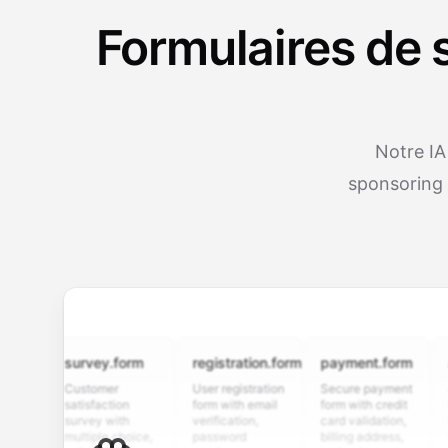
Formulaires de 
Notre IA
sponsoring 
survey.form
registration.form
payment.form
applic
Customer
User registration
Secure payment
Job ap
satisfaction
form with email
form with credit
form w
survey with
verification,
card validation,
resume
multiple choice,
password
billing address,
work hi