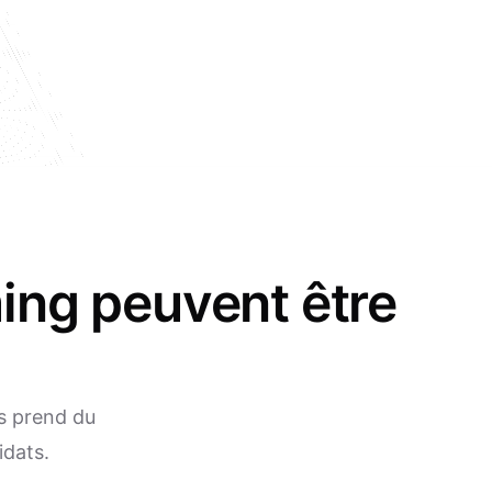
ing peuvent être
és prend du
idats.