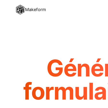
Makeform
Génér
formula