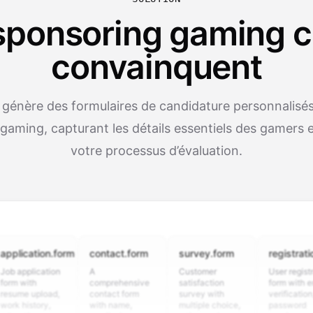
sponsoring gaming c
convainquent
 génère des formulaires de candidature personnalisés
gaming, capturant les détails essentiels des gamers et
votre processus d’évaluation.
ation.form
contact.form
survey.form
registration.for
plication
A
Customer
User registration
ith
comprehensive
satisfaction
form with email
 upload,
contact form
survey with
verification,
story,
with name,
multiple choice,
password