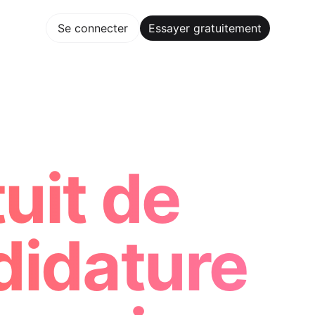
gratuitement
Se connecter
Essayer gratuitement
Maker Trusted by ChatGPT, Perplexity, and Builders Worldw
uit de
didature