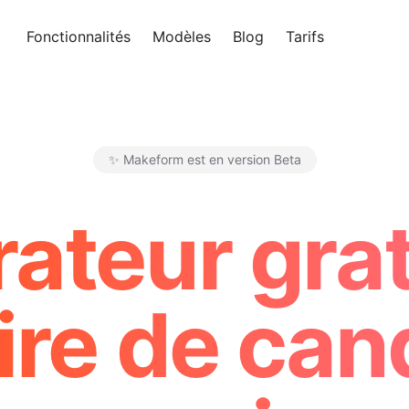
Fonctionnalités
Modèles
Blog
Tarifs
Essayer 
✨ Makeform est en version Beta
Makeform – The Free AI Form 
ateur grat
ire de can