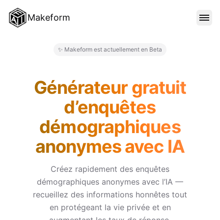
Makeform
FONCTIONNALITÉS
✨ Makeform est actuellement en Beta
Makeform – The Free AI Form
MODÈLES
Générateur gratuit
d’enquêtes
BLOG
démographiques
anonymes avec IA
TARIFS
Créez rapidement des enquêtes
démographiques anonymes avec l’IA —
SE CONNECTER
recueillez des informations honnêtes tout
en protégeant la vie privée et en