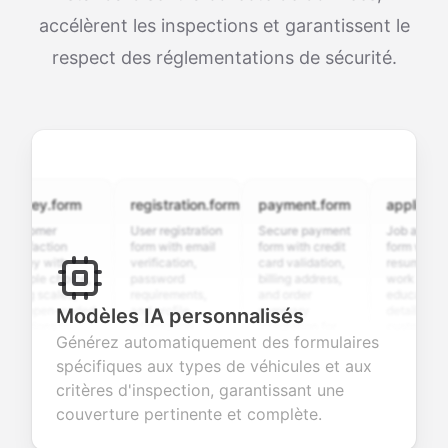
accélèrent les inspections et garantissent le
respect des réglementations de sécurité.
vey.form
registration.form
payment.form
application.f
tomer
User registration
Secure payment
Job application
sfaction
form with email
form with credit
form with
ey with
verification,
card validation,
resume upload,
iple choice,
password
billing address,
work history,
ng scales,
requirements,
and order
education
 open-ended
and profile
summary
details, and
Modèles IA personnalisés
tions to
information
integration for
custom
Générez automatiquement des formulaires
ect valuable
fields for
smooth e-
screening
dback about
seamless
commerce
questions for
spécifiques aux types de véhicules et aux
 products or
account
transactions.
efficient
critères d'inspection, garantissant une
ices.
creation.
candidate
evaluation.
couverture pertinente et complète.