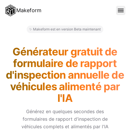
Makeform
FONCTIONNALITÉS
✨ Makeform est en version Beta maintenant
Makeform – The Free AI Form M
MODÈLES
Générateur gratuit de
formulaire de rapport
BLOG
d'inspection annuelle de
véhicules alimenté par
TARIFS
l'IA
SE CONNECTER
Générez en quelques secondes des
formulaires de rapport d'inspection de
véhicules complets et alimentés par l'IA