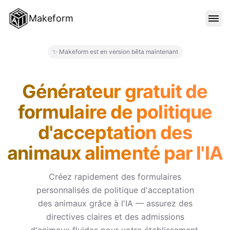
Makeform
FONCTIONNALITÉS
✨ Makeform est en version bêta maintenant
Makeform – The Free AI Form 
MODÈLES
Générateur gratuit de
formulaire de politique
BLOG
d'acceptation des
animaux alimenté par l'IA
TARIFS
Créez rapidement des formulaires
personnalisés de politique d'acceptation
SE CONNECTER
des animaux grâce à l'IA — assurez des
directives claires et des admissions