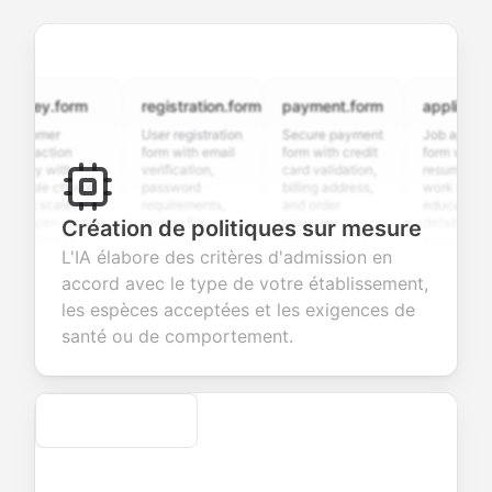
vey.form
registration.form
payment.form
application.f
omer
User registration
Secure payment
Job application
faction
form with email
form with credit
form with
ey with
verification,
card validation,
resume upload,
iple choice,
password
billing address,
work history,
g scales,
requirements,
and order
education
open-ended
and profile
summary
details, and
Création de politiques sur mesure
tions to
information
integration for
custom
L'IA élabore des critères d'admission en
ect valuable
fields for
smooth e-
screening
back about
seamless
commerce
questions for
accord avec le type de votre établissement,
 products or
account
transactions.
efficient
les espèces acceptées et les exigences de
ices.
creation.
candidate
evaluation.
santé ou de comportement.
Secure