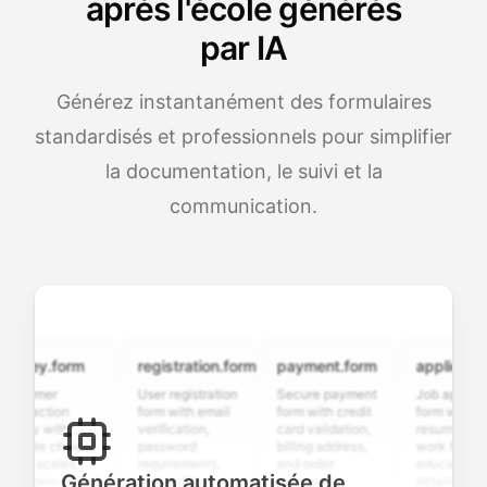
après l'école générés
par IA
Générez instantanément des formulaires
standardisés et professionnels pour simplifier
la documentation, le suivi et la
communication.
ey.form
registration.form
payment.form
application.fo
omer
User registration
Secure payment
Job application
faction
form with email
form with credit
form with
y with
verification,
card validation,
resume upload,
ple choice,
password
billing address,
work history,
g scales,
requirements,
and order
education
Génération automatisée de
open-ended
and profile
summary
details, and