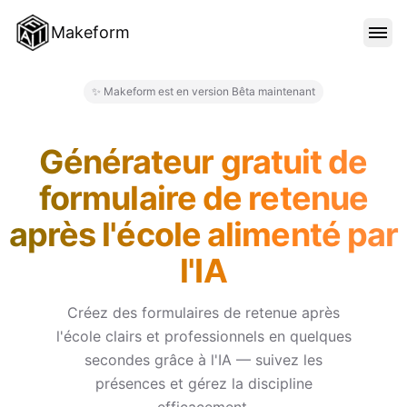
Makeform
FONCTIONNALITÉS
✨ Makeform est en version Bêta maintenant
Makeform – The Free AI Form M
MODÈLES
Générateur gratuit de
formulaire de retenue
BLOG
après l'école alimenté par
l'IA
TARIFS
Créez des formulaires de retenue après
l'école clairs et professionnels en quelques
SE CONNECTER
secondes grâce à l'IA — suivez les
présences et gérez la discipline