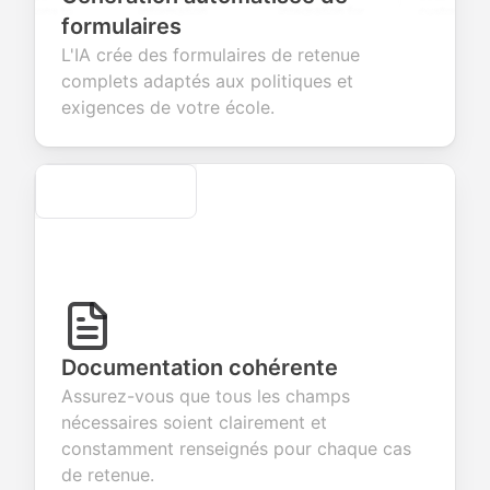
ions to
information
integration for
custom
formulaires
ct valuable
fields for
smooth e-
screening
back about
seamless
commerce
questions for
L'IA crée des formulaires de retenue
products or
account
transactions.
efficient
complets adaptés aux politiques et
ces.
creation.
candidate
evaluation.
exigences de votre école.
Secure
Documentation cohérente
Assurez-vous que tous les champs
nécessaires soient clairement et
constamment renseignés pour chaque cas
de retenue.