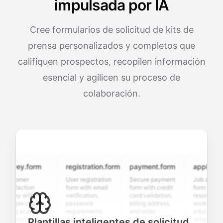
impulsada por IA
Cree formularios de solicitud de kits de
prensa personalizados y completos que
califiquen prospectos, recopilen información
esencial y agilicen su proceso de
colaboración.
vey.form
registration.form
payment.form
application.f
tomer
User registration
Secure payment
Job application
sfaction
form with email
form with credit
form with
vey with
verification,
card validation,
resume upload,
iple choice,
password
billing address,
work history,
ng scales,
requirements,
and order
education
 open-ended
and profile
summary
details, and
Plantillas inteligentes de solicitud