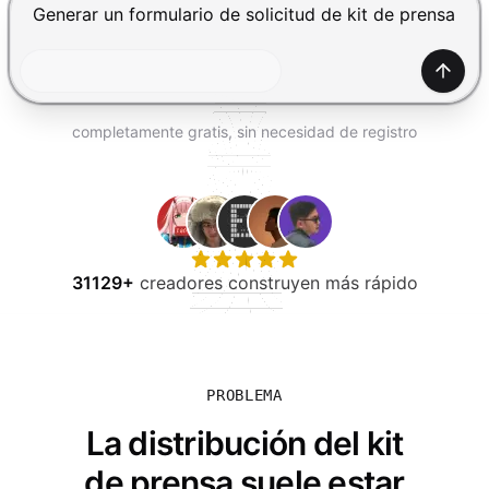
PROBAR GRATIS
Presiona Enter para enviar, Shift+Enter para añadir una
Gener
completamente gratis, sin necesidad de registro
31129+
creadores construyen más rápido
PROBLEMA
La distribución del kit
de prensa suele estar