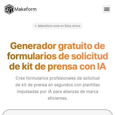
Makeform
CARACTERÍSTICAS
✨ Makeform está en Beta ahora
Makeform – The Free AI Form 
PLANTILLAS
Generador gratuito de
formularios de solicitud
BLOG
de kit de prensa con IA
PRECIOS
Cree formularios profesionales de solicitud
de kit de prensa en segundos con plantillas
impulsadas por IA para alianzas de marca
INICIAR SESIÓN
eficientes.