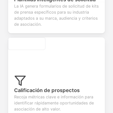
stions to
information
integration for
custom
La IA genera formularios de solicitud de kits
lect valuable
fields for
smooth e-
screening
dback about
seamless
commerce
questions for
de prensa específicos para su industria
r products or
account
transactions.
efficient
adaptados a su marca, audiencia y criterios
vices.
creation.
candidate
evaluation.
de asociación.
Secure
Calificación de prospectos
Recoja métricas clave e información para
identificar rápidamente oportunidades de
asociación de alto valor.