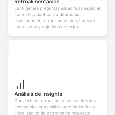
 open-ended
and profile
summary
details, and
Retroalimentación
stions to
information
integration for
custom
La IA genera preguntas específicas según el
lect valuable
fields for
smooth e-
screening
dback about
seamless
commerce
questions for
contexto, adaptadas a diferentes
r products or
account
transactions.
efficient
escenarios de retroalimentación, tipos de
vices.
creation.
candidate
evaluation.
interesados y objetivos de mejora.
Secure
Análisis de Insights
Convierte la retroalimentación en insights
accionables con análisis automatizados y
visualización de patrones de respuesta.