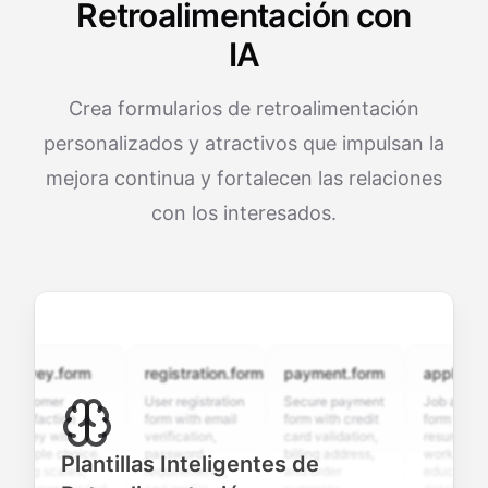
Retroalimentación con
IA
Crea formularios de retroalimentación
personalizados y atractivos que impulsan la
mejora continua y fortalecen las relaciones
con los interesados.
vey.form
registration.form
payment.form
application.
tomer
User registration
Secure payment
Job applicatio
isfaction
form with email
form with credit
form with
vey with
verification,
card validation,
resume upload,
tiple choice,
password
billing address,
work history,
Plantillas Inteligentes de
ng scales,
requirements,
and order
education