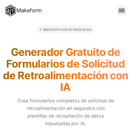
Makeform
CARACTERÍSTICAS
✨ Makeform está en Beta ahora
Makeform – The Free AI Form 
PLANTILLAS
Generador Gratuito de
Formularios de Solicitud
BLOG
de Retroalimentación con
IA
PRECIOS
Crea formularios completos de solicitud de
retroalimentación en segundos con
INICIAR SESIÓN
plantillas de recopilación de datos
impulsadas por IA.