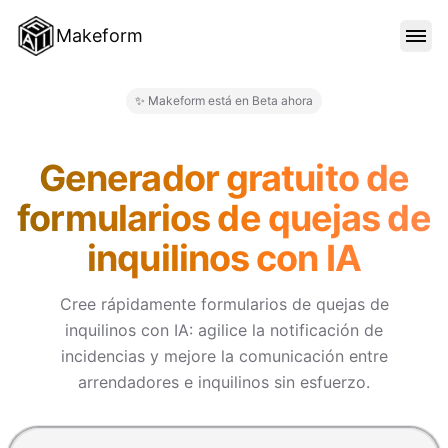
Makeform
CARACTERÍSTICAS
✨ Makeform está en Beta ahora
Makeform – The Free AI Form 
PLANTILLAS
Generador gratuito de
formularios de quejas de
BLOG
inquilinos con IA
PRECIOS
Cree rápidamente formularios de quejas de
inquilinos con IA: agilice la notificación de
incidencias y mejore la comunicación entre
INICIAR SESIÓN
arrendadores e inquilinos sin esfuerzo.