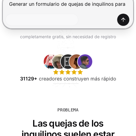
PROBAR GRATIS
Presiona Enter para enviar, Shift+Enter para añadir una
Gener
completamente gratis, sin necesidad de registro
31129+
creadores construyen más rápido
PROBLEMA
Las quejas de los
inquilinos suelen estar