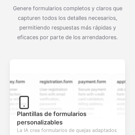
Genere formularios completos y claros que
capturen todos los detalles necesarios,
permitiendo respuestas más rápidas y
eficaces por parte de los arrendadores.
vey.form
registration.form
payment.form
application.f
tomer
User registration
Secure payment
Job application
sfaction
form with email
form with credit
form with
ey with
verification,
card validation,
resume upload,
iple choice,
password
billing address,
work history,
ng scales,
requirements,
and order
education
Plantillas de formularios
 open-ended
and profile
summary
details, and
tions to
information
integration for
custom
personalizables
ect valuable
fields for
smooth e-
screening
dback about
seamless
commerce
questions for
La IA crea formularios de quejas adaptados
 products or
account
transactions.
efficient