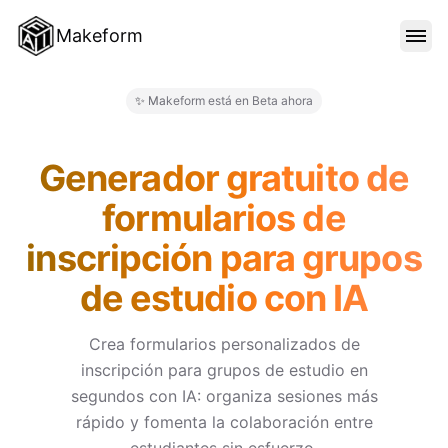
Makeform
CARACTERÍSTICAS
✨ Makeform está en Beta ahora
Makeform – The Free AI Form 
PLANTILLAS
Generador gratuito de
formularios de
BLOG
inscripción para grupos
de estudio con IA
PRECIOS
Crea formularios personalizados de
inscripción para grupos de estudio en
INICIAR SESIÓN
segundos con IA: organiza sesiones más
rápido y fomenta la colaboración entre